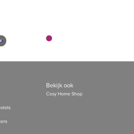
geleverd
en scherp geprijsd
Bekijk ook
Cosy Home Shop
otels
ers