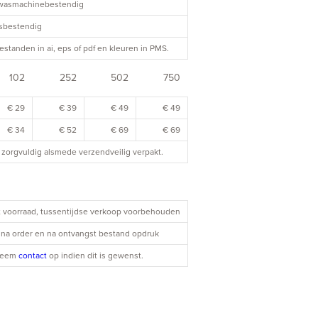
twasmachinebestendig
asbestendig
estanden in ai, eps of pdf en kleuren in PMS.
102
252
502
750
€ 29
€ 39
€ 49
€ 49
€ 34
€ 52
€ 69
€ 69
zorgvuldig alsmede verzendveilig verpakt.
it voorraad, tussentijdse verkoop voorbehouden
| na order en na ontvangst bestand opdruk
 Neem
contact
op indien dit is gewenst.