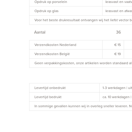
Opdruk op porselein
krasvast en vaa
Opdruk op glas
krasvast en afw
Voor het beste drukresultaat ontvangen wij het liefst vector b
Aantal
36
Verzendkosten Nederland
€ 15
Verzendkosten België
€ 19
Geen verpakkingskosten, onze artikelen worden standaard al 
Levertijd onbedrukt
1-3 werkdagen | u
Levertijd bedrukt
ca. 10 werkdagen 
In sommige gevallen kunnen wij in overleg sneller leveren.