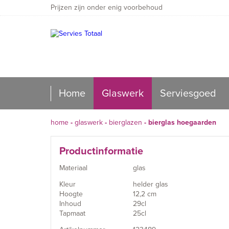
Prijzen zijn onder enig voorbehoud
Home
Glaswerk
Serviesgoed
home
-
glaswerk
-
bierglazen
-
bierglas hoegaarden
Productinformatie
Materiaal
glas
Kleur
helder glas
Hoogte
12,2 cm
Inhoud
29cl
Tapmaat
25cl