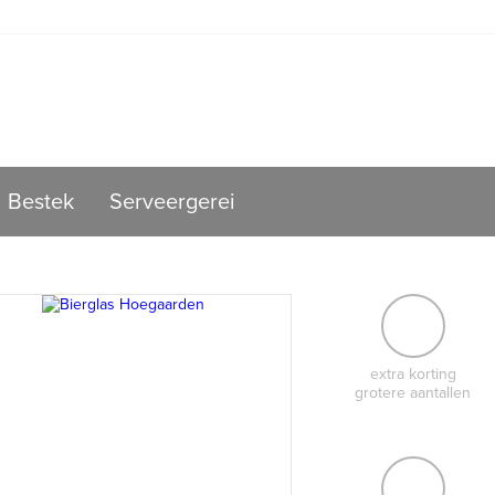
Bestek
Serveergerei
extra korting
grotere aantallen