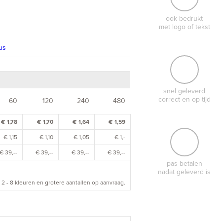
ook bedrukt
met logo of tekst
snel geleverd
correct en op tijd
60
120
240
480
€ 1,78
€ 1,70
€ 1,64
€ 1,59
€ 1,15
€ 1,10
€ 1,05
€ 1,-
€ 39,--
€ 39,--
€ 39,--
€ 39,--
pas betalen
nadat geleverd is
 2 - 8 kleuren en grotere aantallen op aanvraag.