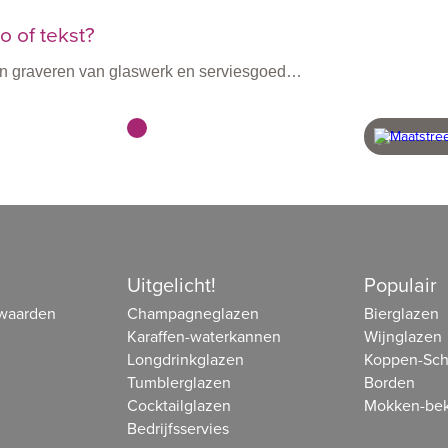
 of tekst?
n en graveren van glaswerk en serviesgoed…
vanaf 60 stuks
snel 
beheer
Uitgelicht!
Populair
waarden
Champagneglazen
Bierglazen
Karaffen-waterkannen
Wijnglazen
Longdrinkglazen
Koppen-Sch
Tumblerglazen
Borden
Cocktailglazen
Mokken-bek
Bedrijfsservies