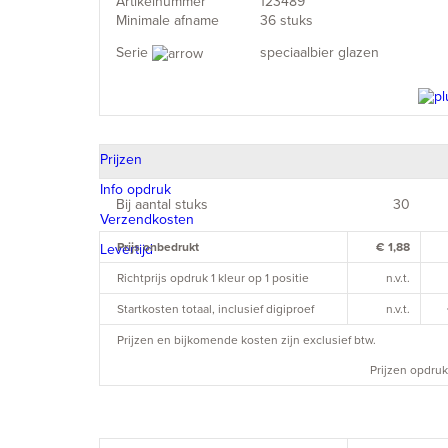
Artikelnummer
123489
Minimale afname
36 stuks
Serie
speciaalbier glazen
Prijzen
Info opdruk
Bij aantal stuks
30
Verzendkosten
Prijs onbedrukt
€ 1,88
Levertijd
Richtprijs opdruk 1 kleur op 1 positie
n.v.t.
Startkosten totaal, inclusief digiproef
n.v.t.
Prijzen en bijkomende kosten zijn exclusief btw.
Prijzen opdruk