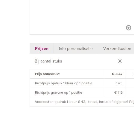
Prijzen
Info personalisatie
Verzendkosten
Bij aantal stuks
30
Prijs onbedrukt
€ 3,47
Richtprijs opdruk 1 kleur op 1 positie
n.v.t.
Richtprijs gravure op 1 positie
€ 1,15
Voorkosten opdruk 1 kleur € 42,- totaal, inclusief digiproef. P