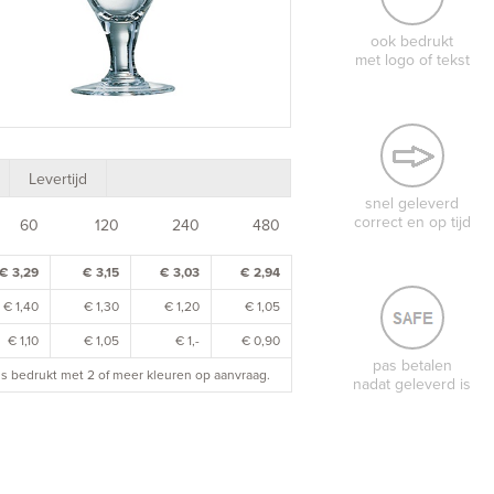
ook bedrukt
met logo of tekst
Levertijd
snel geleverd
correct en op tijd
60
120
240
480
€ 3,29
€ 3,15
€ 3,03
€ 2,94
€ 1,40
€ 1,30
€ 1,20
€ 1,05
€ 1,10
€ 1,05
€ 1,-
€ 0,90
pas betalen
rijs bedrukt met 2 of meer kleuren op aanvraag.
nadat geleverd is