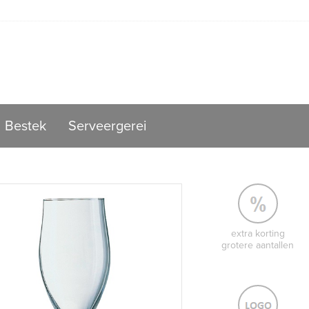
Bestek
Serveergerei
extra korting
grotere aantallen