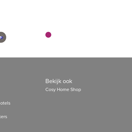
geleverd
en scherp geprijsd
Bekijk ook
Cosy Home Shop
otels
ers