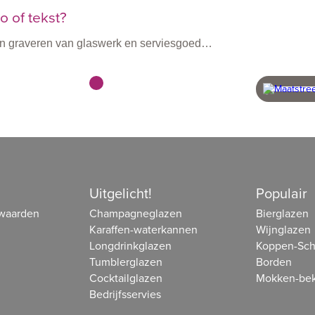
 of tekst?
n en graveren van glaswerk en serviesgoed…
vanaf 60 stuks
snel 
beheer
Uitgelicht!
Populair
waarden
Champagneglazen
Bierglazen
Karaffen-waterkannen
Wijnglazen
Longdrinkglazen
Koppen-Sch
Tumblerglazen
Borden
Cocktailglazen
Mokken-bek
Bedrijfsservies