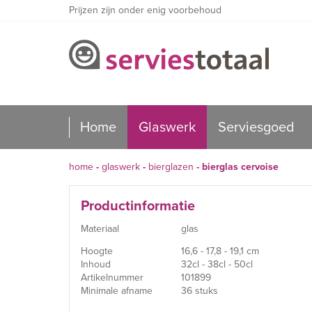
Prijzen zijn onder enig voorbehoud
Home
Glaswerk
Serviesgoed
home
-
glaswerk
-
bierglazen
-
bierglas cervoise
Productinformatie
Materiaal
glas
Hoogte
16,6 - 17,8 - 19,1 cm
Inhoud
32cl - 38cl - 50cl
Artikelnummer
101899
Minimale afname
36 stuks