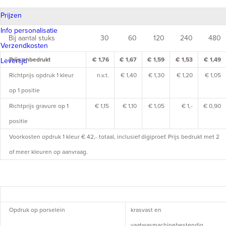
Prijzen
Info personalisatie
Bij aantal stuks
30
60
120
240
480
Verzendkosten
Prijs onbedrukt
€ 1,76
€ 1,67
€ 1,59
€ 1,53
€ 1,49
Levertijd
Richtprijs opdruk 1 kleur
n.v.t.
€ 1,40
€ 1,30
€ 1,20
€ 1,05
op 1 positie
Richtprijs gravure op 1
€ 1,15
€ 1,10
€ 1,05
€ 1,-
€ 0,90
positie
Voorkosten opdruk 1 kleur € 42,- totaal, inclusief digiproef. Prijs bedrukt met 2
of meer kleuren op aanvraag.
Opdruk op porselein
krasvast en
vaatwasmachinebestendig