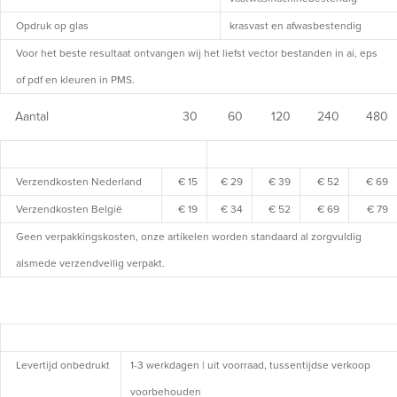
Opdruk op glas
krasvast en afwasbestendig
Voor het beste resultaat ontvangen wij het liefst vector bestanden in ai, eps
of pdf en kleuren in PMS.
Aantal
30
60
120
240
480
Verzendkosten Nederland
€ 15
€ 29
€ 39
€ 52
€ 69
Verzendkosten België
€ 19
€ 34
€ 52
€ 69
€ 79
Geen verpakkingskosten, onze artikelen worden standaard al zorgvuldig
alsmede verzendveilig verpakt.
Levertijd onbedrukt
1-3 werkdagen | uit voorraad, tussentijdse verkoop
voorbehouden