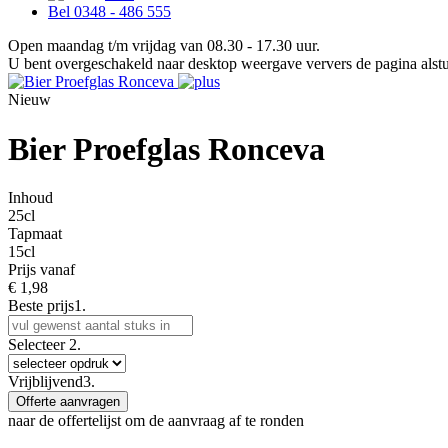
Bel 0348 - 486 555
Open maandag t/m vrijdag van 08.30 - 17.30 uur.
U bent overgeschakeld naar desktop weergave ververs de pagina alstu
Nieuw
Bier Proefglas Ronceva
Inhoud
25cl
Tapmaat
15cl
Prijs vanaf
€
1,98
Beste prijs
1.
Selecteer
2.
Vrijblijvend
3.
Offerte aanvragen
naar de offertelijst om de aanvraag af te ronden