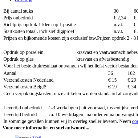
Bij aantal stuks
30
6
Prijs onbedrukt
€ 2,34
€ 
Richtprijs opdruk 1 kleur op 1 positie
n.v.t.
€ 
Startkosten totaal, inclusief digiproef
n.v.t.
€ 
Prijzen en bijkomende kosten zijn exclusief btw.
Prijzen opdruk 2 - 8 
Opdruk op porselein
krasvast en vaatwasmachinebes
Opdruk op glas
krasvast en afwasbestendig
Voor het beste drukresultaat ontvangen wij het liefst vector bestanden
Aantal
36
102
Verzendkosten Nederland
€ 15
€ 29
Verzendkosten België
€ 19
€ 34
Geen verpakkingskosten, onze artikelen worden standaard al zorgvul
Levertijd onbedrukt
1-3 werkdagen | uit voorraad, tussentijdse v
Levertijd bedrukt
ca. 10 werkdagen | na order en na ontvangst 
In sommige gevallen kunnen wij in overleg sneller leveren. Neem
co
Voor meer informatie, en snel antwoord...