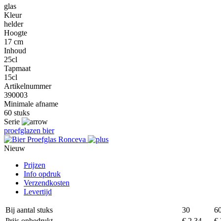
glas
Kleur
helder
Hoogte
17 cm
Inhoud
25cl
Tapmaat
15cl
Artikelnummer
390003
Minimale afname
60 stuks
Serie
proefglazen bier
Nieuw
Prijzen
Info opdruk
Verzendkosten
Levertijd
Bij aantal stuks
30
6
Prijs onbedrukt
€ 2,34
€ 