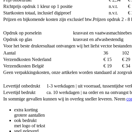
Richtprijs opdruk 1 kleur op 1 positie
n.v.t.
€ 
Startkosten totaal, inclusief digiproef
n.v.t.
€ 
Prijzen en bijkomende kosten zijn exclusief btw.
Prijzen opdruk 2 - 8 
Opdruk op porselein
krasvast en vaatwasmachinebes
Opdruk op glas
krasvast en afwasbestendig
Voor het beste drukresultaat ontvangen wij het liefst vector bestanden
Aantal
36
102
Verzendkosten Nederland
€ 15
€ 29
Verzendkosten België
€ 19
€ 34
Geen verpakkingskosten, onze artikelen worden standaard al zorgvul
Levertijd onbedrukt
1-3 werkdagen | uit voorraad, tussentijdse v
Levertijd bedrukt
ca. 10 werkdagen | na order en na ontvangst 
In sommige gevallen kunnen wij in overleg sneller leveren. Neem
co
extra korting
grotere aantallen
ook bedrukt
met logo of tekst
snel geleverd