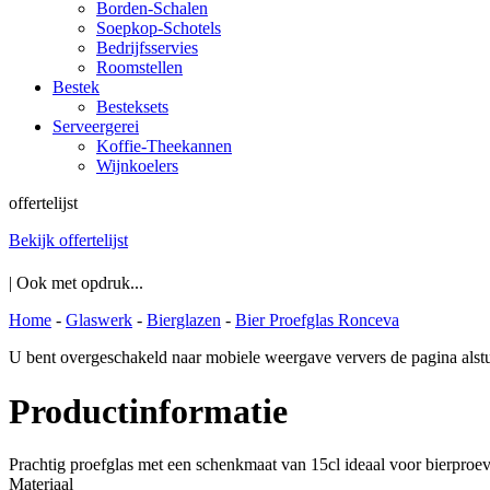
Borden-Schalen
Soepkop-Schotels
Bedrijfsservies
Roomstellen
Bestek
Besteksets
Serveergerei
Koffie-Theekannen
Wijnkoelers
offertelijst
Bekijk offertelijst
| Ook met opdruk...
Home
-
Glaswerk
-
Bierglazen
-
Bier Proefglas Ronceva
U bent overgeschakeld naar mobiele weergave ververs de pagina alstu
Productinformatie
Prachtig proefglas met een schenkmaat van 15cl ideaal voor bierproev
Materiaal