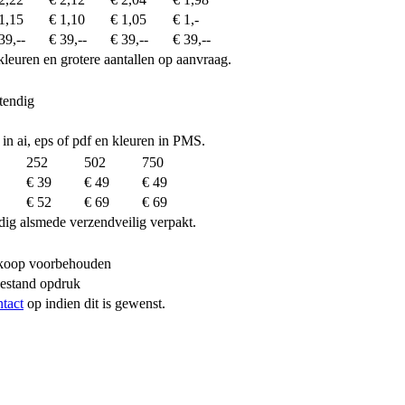
1,15
€ 1,10
€ 1,05
€ 1,-
39,--
€ 39,--
€ 39,--
€ 39,--
kleuren en grotere aantallen op aanvraag.
tendig
 in ai, eps of pdf en kleuren in PMS.
252
502
750
€ 39
€ 49
€ 49
€ 52
€ 69
€ 69
dig alsmede verzendveilig verpakt.
erkoop voorbehouden
bestand opdruk
ntact
op indien dit is gewenst.