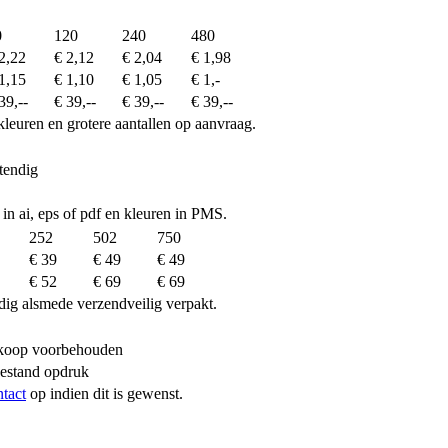
0
120
240
480
2,22
€ 2,12
€ 2,04
€ 1,98
1,15
€ 1,10
€ 1,05
€ 1,-
39,--
€ 39,--
€ 39,--
€ 39,--
kleuren en grotere aantallen op aanvraag.
tendig
 in ai, eps of pdf en kleuren in PMS.
252
502
750
€ 39
€ 49
€ 49
€ 52
€ 69
€ 69
dig alsmede verzendveilig verpakt.
erkoop voorbehouden
bestand opdruk
ntact
op indien dit is gewenst.