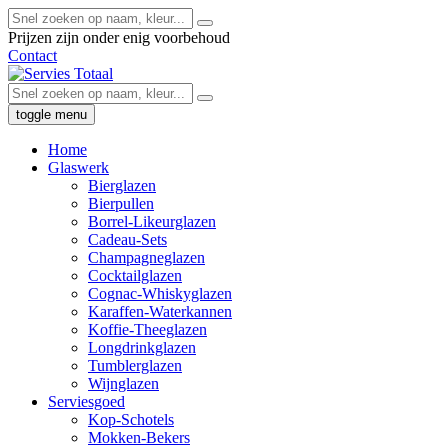
Prijzen zijn onder enig voorbehoud
Contact
toggle menu
Home
Glaswerk
Bierglazen
Bierpullen
Borrel-Likeurglazen
Cadeau-Sets
Champagneglazen
Cocktailglazen
Cognac-Whiskyglazen
Karaffen-Waterkannen
Koffie-Theeglazen
Longdrinkglazen
Tumblerglazen
Wijnglazen
Serviesgoed
Kop-Schotels
Mokken-Bekers