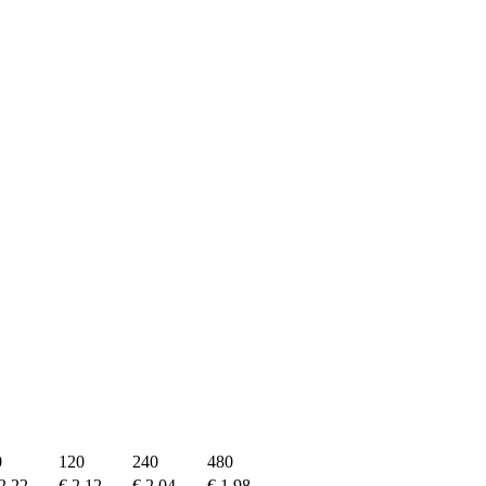
0
120
240
480
2,22
€ 2,12
€ 2,04
€ 1,98