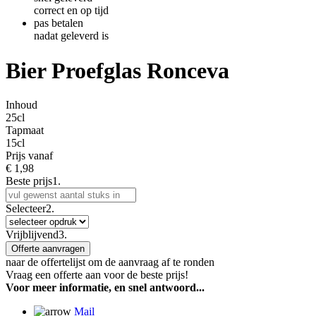
correct en op tijd
pas betalen
nadat geleverd is
Bier Proefglas Ronceva
Inhoud
25cl
Tapmaat
15cl
Prijs vanaf
€
1,98
Beste prijs
1.
Selecteer
2.
Vrijblijvend
3.
Offerte aanvragen
naar de offertelijst om de aanvraag af te ronden
Vraag een offerte aan voor de beste prijs!
Voor meer informatie, en snel antwoord...
Mail