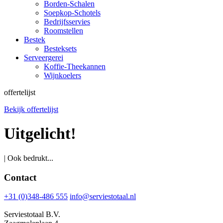
Borden-Schalen
Soepkop-Schotels
Bedrijfsservies
Roomstellen
Bestek
Besteksets
Serveergerei
Koffie-Theekannen
Wijnkoelers
offertelijst
Bekijk offertelijst
Uitgelicht!
| Ook bedrukt...
Contact
+31 (0)348-486 555
info@serviestotaal.nl
Serviestotaal B.V.