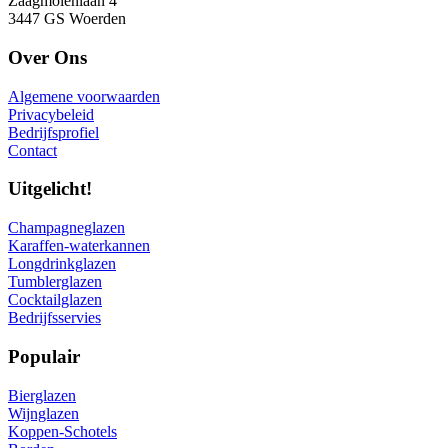
Zaagmolenlaan 4
3447 GS Woerden
Over Ons
Algemene voorwaarden
Privacybeleid
Bedrijfsprofiel
Contact
Uitgelicht!
Champagneglazen
Karaffen-waterkannen
Longdrinkglazen
Tumblerglazen
Cocktailglazen
Bedrijfsservies
Populair
Bierglazen
Wijnglazen
Koppen-Schotels