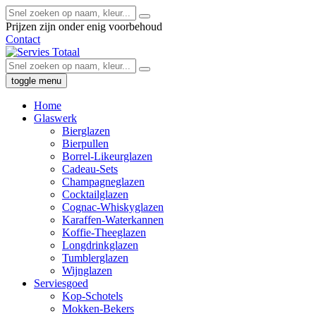
Prijzen zijn onder enig voorbehoud
Contact
toggle menu
Home
Glaswerk
Bierglazen
Bierpullen
Borrel-Likeurglazen
Cadeau-Sets
Champagneglazen
Cocktailglazen
Cognac-Whiskyglazen
Karaffen-Waterkannen
Koffie-Theeglazen
Longdrinkglazen
Tumblerglazen
Wijnglazen
Serviesgoed
Kop-Schotels
Mokken-Bekers