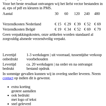
Voor het beste resultaat ontvangen wij het liefst vector bestanden in
ai, eps of pdf en kleuren in PMS.
Aantal
30
60
120
240
480
Verzendkosten Nederland
€ 15
€ 29
€ 39
€ 52
€ 69
Verzendkosten België
€ 19
€ 34
€ 52
€ 69
€ 79
Geen verpakkingskosten, onze artikelen worden standaard al
zorgvuldig alsmede verzendveilig verpakt.
Levertijd
1-3 werkdagen | uit voorraad, tussentijdse verkoop
onbedrukt
voorbehouden
Levertijd
ca. 20 werkdagen | na order en na ontvangst
bedrukt
bestand opdruk
In sommige gevallen kunnen wij in overleg sneller leveren. Neem
contact
op indien dit is gewenst.
extra korting
grotere aantallen
ook bedrukt
met logo of tekst
snel geleverd