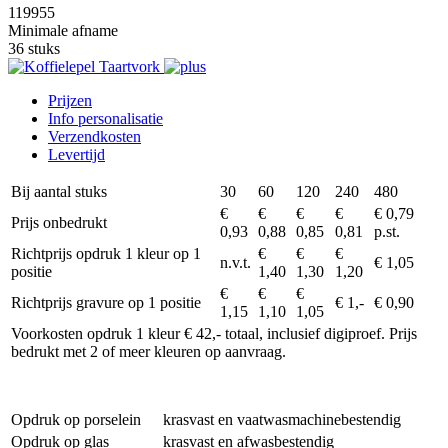
119955
Minimale afname
36 stuks
Prijzen
Info personalisatie
Verzendkosten
Levertijd
Bij aantal stuks
30
60
120
240
480
€
€
€
€
€ 0,79
Prijs onbedrukt
0,93
0,88
0,85
0,81
p.st.
Richtprijs opdruk 1 kleur op 1
€
€
€
n.v.t.
€ 1,05
positie
1,40
1,30
1,20
€
€
€
Richtprijs gravure op 1 positie
€ 1,-
€ 0,90
1,15
1,10
1,05
Voorkosten opdruk 1 kleur € 42,- totaal, inclusief digiproef. Prijs
bedrukt met 2 of meer kleuren op aanvraag.
Opdruk op porselein
krasvast en vaatwasmachinebestendig
Opdruk op glas
krasvast en afwasbestendig