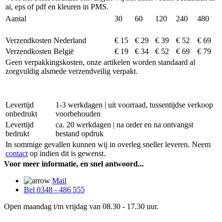
ai, eps of pdf en kleuren in PMS.
Aantal
30
60
120
240
480
Verzendkosten Nederland
€ 15
€ 29
€ 39
€ 52
€ 69
Verzendkosten België
€ 19
€ 34
€ 52
€ 69
€ 79
Geen verpakkingskosten, onze artikelen worden standaard al
zorgvuldig alsmede verzendveilig verpakt.
Levertijd
1-3 werkdagen | uit voorraad, tussentijdse verkoop
onbedrukt
voorbehouden
Levertijd
ca. 20 werkdagen | na order en na ontvangst
bedrukt
bestand opdruk
In sommige gevallen kunnen wij in overleg sneller leveren. Neem
contact
op indien dit is gewenst.
Voor meer informatie, en snel antwoord...
Mail
Bel 0348 - 486 555
Open maandag t/m vrijdag van 08.30 - 17.30 uur.