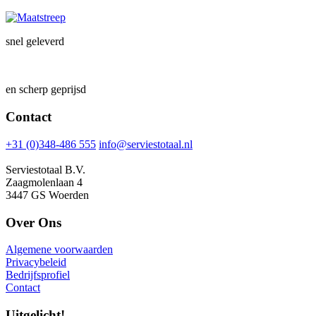
snel geleverd
en scherp geprijsd
Contact
+31 (0)348-486 555
info@serviestotaal.nl
Serviestotaal B.V.
Zaagmolenlaan 4
3447 GS Woerden
Over Ons
Algemene voorwaarden
Privacybeleid
Bedrijfsprofiel
Contact
Uitgelicht!