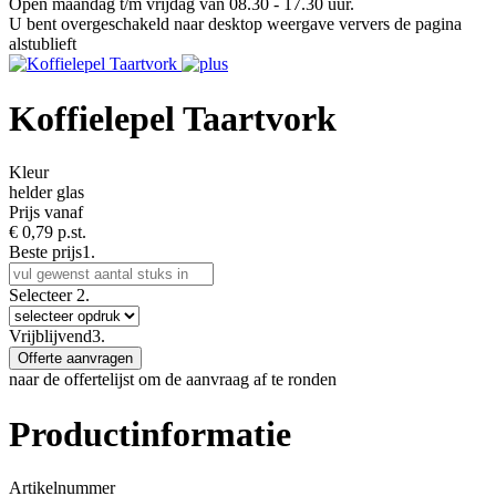
Open maandag t/m vrijdag van 08.30 - 17.30 uur.
U bent overgeschakeld naar desktop weergave ververs de pagina
alstublieft
Koffielepel Taartvork
Kleur
helder glas
Prijs vanaf
€
0,79 p.st.
Beste prijs
1.
Selecteer
2.
Vrijblijvend
3.
Offerte aanvragen
naar de offertelijst om de aanvraag af te ronden
Productinformatie
Artikelnummer