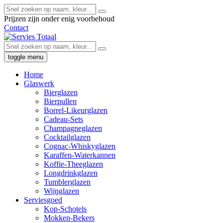
Prijzen zijn onder enig voorbehoud
Contact
toggle menu
Home
Glaswerk
Bierglazen
Bierpullen
Borrel-Likeurglazen
Cadeau-Sets
Champagneglazen
Cocktailglazen
Cognac-Whiskyglazen
Karaffen-Waterkannen
Koffie-Theeglazen
Longdrinkglazen
Tumblerglazen
Wijnglazen
Serviesgoed
Kop-Schotels
Mokken-Bekers