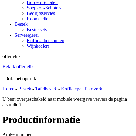
Borden-Schalen
Soepkop-Schotels
Bedrijfsservies
Roomstellen
Bestek
Besteksets
Serveergerei
Koffie-Theekannen
Wijnkoelers
offertelijst
Bekijk offertelijst
| Ook met opdruk...
Home
-
Bestek
-
Tafelbestek
-
Koffielepel Taartvork
U bent overgeschakeld naar mobiele weergave ververs de pagina
alstublieft
Productinformatie
Artikelnummer