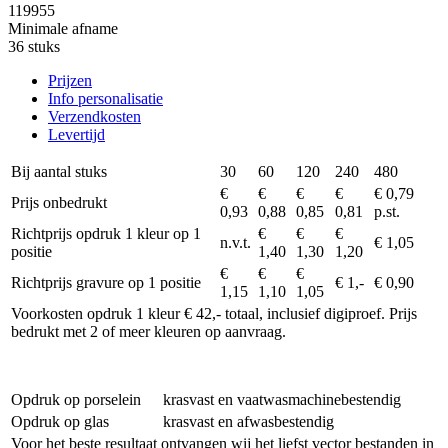
119955
Minimale afname
36 stuks
Prijzen
Info personalisatie
Verzendkosten
Levertijd
Bij aantal stuks
30
60
120
240
480
€
€
€
€
€ 0,79
Prijs onbedrukt
0,93
0,88
0,85
0,81
p.st.
Richtprijs opdruk 1 kleur op 1
€
€
€
n.v.t.
€ 1,05
positie
1,40
1,30
1,20
€
€
€
Richtprijs gravure op 1 positie
€ 1,-
€ 0,90
1,15
1,10
1,05
Voorkosten opdruk 1 kleur € 42,- totaal, inclusief digiproef. Prijs
bedrukt met 2 of meer kleuren op aanvraag.
Opdruk op porselein
krasvast en vaatwasmachinebestendig
Opdruk op glas
krasvast en afwasbestendig
Voor het beste resultaat ontvangen wij het liefst vector bestanden in