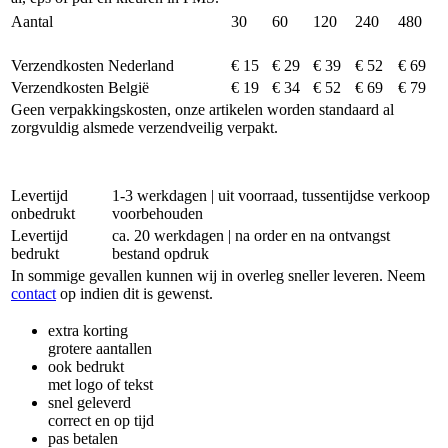
Aantal
30
60
120
240
480
Verzendkosten Nederland
€ 15
€ 29
€ 39
€ 52
€ 69
Verzendkosten België
€ 19
€ 34
€ 52
€ 69
€ 79
Geen verpakkingskosten, onze artikelen worden standaard al
zorgvuldig alsmede verzendveilig verpakt.
Levertijd
1-3 werkdagen | uit voorraad, tussentijdse verkoop
onbedrukt
voorbehouden
Levertijd
ca. 20 werkdagen | na order en na ontvangst
bedrukt
bestand opdruk
In sommige gevallen kunnen wij in overleg sneller leveren. Neem
contact
op indien dit is gewenst.
extra korting
grotere aantallen
ook bedrukt
met logo of tekst
snel geleverd
correct en op tijd
pas betalen