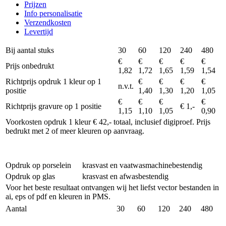
Prijzen
Info personalisatie
Verzendkosten
Levertijd
Bij aantal stuks
30
60
120
240
480
€
€
€
€
€
Prijs onbedrukt
1,82
1,72
1,65
1,59
1,54
Richtprijs opdruk 1 kleur op 1
€
€
€
€
n.v.t.
positie
1,40
1,30
1,20
1,05
€
€
€
€
Richtprijs gravure op 1 positie
€ 1,-
1,15
1,10
1,05
0,90
Voorkosten opdruk 1 kleur € 42,- totaal, inclusief digiproef. Prijs
bedrukt met 2 of meer kleuren op aanvraag.
Opdruk op porselein
krasvast en vaatwasmachinebestendig
Opdruk op glas
krasvast en afwasbestendig
Voor het beste resultaat ontvangen wij het liefst vector bestanden in
ai, eps of pdf en kleuren in PMS.
Aantal
30
60
120
240
480