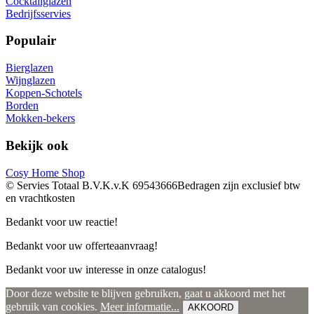
Cocktailglazen
Bedrijfsservies
Populair
Bierglazen
Wijnglazen
Koppen-Schotels
Borden
Mokken-bekers
Bekijk ook
Cosy Home Shop
© Servies Totaal B.V.
K.v.K 69543666
Bedragen zijn exclusief btw
en vrachtkosten
Bedankt voor uw reactie!
Bedankt voor uw offerteaanvraag!
Bedankt voor uw interesse in onze catalogus!
Door deze website te blijven gebruiken, gaat u akkoord met het
gebruik van cookies.
Meer informatie...
AKKOORD