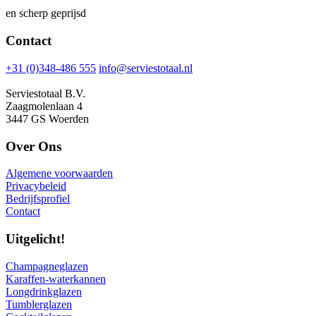
en scherp geprijsd
Contact
+31 (0)348-486 555
info@serviestotaal.nl
Serviestotaal B.V.
Zaagmolenlaan 4
3447 GS Woerden
Over Ons
Algemene voorwaarden
Privacybeleid
Bedrijfsprofiel
Contact
Uitgelicht!
Champagneglazen
Karaffen-waterkannen
Longdrinkglazen
Tumblerglazen