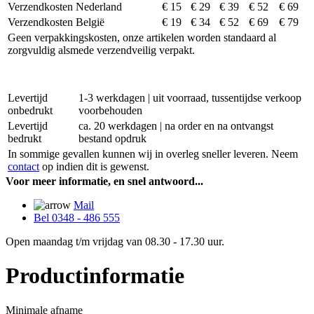
Verzendkosten Nederland
€ 15
€ 29
€ 39
€ 52
€ 69
Verzendkosten België
€ 19
€ 34
€ 52
€ 69
€ 79
Geen verpakkingskosten, onze artikelen worden standaard al
zorgvuldig alsmede verzendveilig verpakt.
Levertijd
1-3 werkdagen | uit voorraad, tussentijdse verkoop
onbedrukt
voorbehouden
Levertijd
ca. 20 werkdagen | na order en na ontvangst
bedrukt
bestand opdruk
In sommige gevallen kunnen wij in overleg sneller leveren. Neem
contact
op indien dit is gewenst.
Voor meer informatie, en snel antwoord...
Mail
Bel 0348 - 486 555
Open maandag t/m vrijdag van 08.30 - 17.30 uur.
Productinformatie
Minimale afname