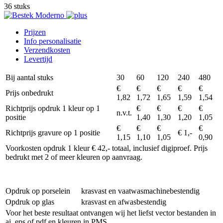
36 stuks
Prijzen
Info personalisatie
Verzendkosten
Levertijd
Bij aantal stuks
30
60
120
240
480
€
€
€
€
€
Prijs onbedrukt
1,82
1,72
1,65
1,59
1,54
Richtprijs opdruk 1 kleur op 1
€
€
€
€
n.v.t.
positie
1,40
1,30
1,20
1,05
€
€
€
€
Richtprijs gravure op 1 positie
€ 1,-
1,15
1,10
1,05
0,90
Voorkosten opdruk 1 kleur € 42,- totaal, inclusief digiproef. Prijs
bedrukt met 2 of meer kleuren op aanvraag.
Opdruk op porselein
krasvast en vaatwasmachinebestendig
Opdruk op glas
krasvast en afwasbestendig
Voor het beste resultaat ontvangen wij het liefst vector bestanden in
ai, eps of pdf en kleuren in PMS.