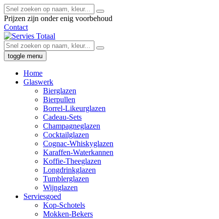
Prijzen zijn onder enig voorbehoud
Contact
toggle menu
Home
Glaswerk
Bierglazen
Bierpullen
Borrel-Likeurglazen
Cadeau-Sets
Champagneglazen
Cocktailglazen
Cognac-Whiskyglazen
Karaffen-Waterkannen
Koffie-Theeglazen
Longdrinkglazen
Tumblerglazen
Wijnglazen
Serviesgoed
Kop-Schotels
Mokken-Bekers