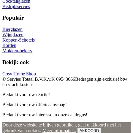
Cocktailglazen
Bedrijfsservies
Populair
Bierglazen
Wijnglazen
Koppen-Schotels
Borden
Mokken-bekers
Bekijk ook
Cosy Home Shop
© Servies Totaal B.V.
K.v.K 69543666
Bedragen zijn exclusief btw
en vrachtkosten
Bedankt voor uw reactie!
Bedankt voor uw offerteaanvraag!
Bedankt voor uw interesse in onze catalogus!
Door deze website te blijven gebruiken, gaat u akkoord met het
gebruik van cookies.
Meer informatie...
AKKOORD