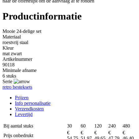
naar de offertelijst om de aanvraag af te ronden
Productinformatie
Mooie 24-delige set
Materiaal
roestvrij staal
Kleur
mat zwart
Artikelnummer
90118
Minimale afname
6 stuks
Serie
retro besteksets
Prijzen
Info personalisatie
Verzendkosten
Levertijd
Bij aantal stuks
30
60
120
240
480
€
€
€
€
€
Prijs onbedrukt
54,75
51,97
49,65
47,79
46,40