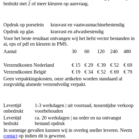
bedrukt met 2 of meer kleuren op aanvraag.
Opdruk op porselein
krasvast en vaatwasmachinebestendig
Opdruk op glas
krasvast en afwasbestendig
Voor het beste resultaat ontvangen wij het liefst vector bestanden in
ai, eps of pdf en kleuren in PMS.
Aantal
30
60
120
240
480
Verzendkosten Nederland
€ 15
€ 29
€ 39
€ 52
€ 69
Verzendkosten België
€ 19
€ 34
€ 52
€ 69
€ 79
Geen verpakkingskosten, onze artikelen worden standaard al
zorgvuldig alsmede verzendveilig verpakt.
Levertijd
1-3 werkdagen | uit voorraad, tussentijdse verkoop
onbedrukt
voorbehouden
Levertijd
ca. 20 werkdagen | na order en na ontvangst
bedrukt
bestand opdruk
In sommige gevallen kunnen wij in overleg sneller leveren. Neem
contact
op indien dit is gewenst.