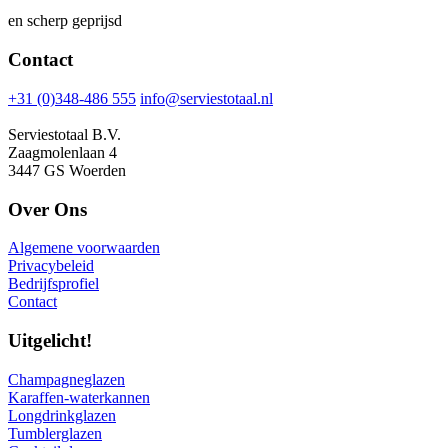
en scherp geprijsd
Contact
+31 (0)348-486 555
info@serviestotaal.nl
Serviestotaal B.V.
Zaagmolenlaan 4
3447 GS Woerden
Over Ons
Algemene voorwaarden
Privacybeleid
Bedrijfsprofiel
Contact
Uitgelicht!
Champagneglazen
Karaffen-waterkannen
Longdrinkglazen
Tumblerglazen