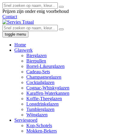
Prijzen zijn onder enig voorbehoud
Contact
toggle menu
Home
Glaswerk
Bierglazen
Bierpullen
Borrel-Likeurglazen
Cadeau-Sets
Champagneglazen
Cocktailglazen
Cognac-Whiskyglazen
Karaffen-Waterkannen
Koffie-Theeglazen
Longdrinkglazen
Tumblerglazen
Wijnglazen
Serviesgoed
Kop-Schotels
Mokken-Bekers