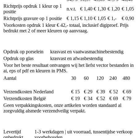
Richtprijs opdruk 1 kleur op 1
n.v.t.
€ 1,40
€ 1,30
€ 1,20
€ 1,05
positie
Richtprijs gravure op 1 positie
€ 1,15
€ 1,10
€ 1,05
€ 1,-
€ 0,90
Voorkosten opdruk 1 kleur € 42,- totaal, inclusief digiproef. Prijs
bedrukt met 2 of meer kleuren op aanvraag.
Opdruk op porselein
krasvast en vaatwasmachinebestendig
Opdruk op glas
krasvast en afwasbestendig
Voor het beste resultaat ontvangen wij het liefst vector bestanden in
ai, eps of pdf en kleuren in PMS.
Aantal
30
60
120
240
480
Verzendkosten Nederland
€ 15
€ 29
€ 39
€ 52
€ 69
Verzendkosten België
€ 19
€ 34
€ 52
€ 69
€ 79
Geen verpakkingskosten, onze artikelen worden standaard al
zorgvuldig alsmede verzendveilig verpakt.
Levertijd
1-3 werkdagen | uit voorraad, tussentijdse verkoop
onbedrukt
voorbehouden