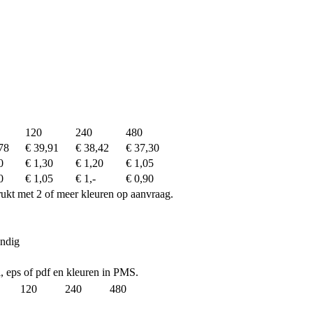
120
240
480
78
€ 39,91
€ 38,42
€ 37,30
0
€ 1,30
€ 1,20
€ 1,05
0
€ 1,05
€ 1,-
€ 0,90
drukt met 2 of meer kleuren op aanvraag.
endig
ai, eps of pdf en kleuren in PMS.
120
240
480