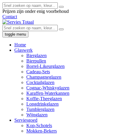
Prijzen zijn onder enig voorbehoud
Contact
toggle menu
Home
Glaswerk
Bierglazen
Bierpullen
Borrel-Likeurglazen
Cadeau-Sets
Champagneglazen
Cocktailglazen
Cognac-Whiskyglazen
Karaffen-Waterkannen
Koffie-Theeglazen
Longdrinkglazen
Tumblerglazen
Wijnglazen
Serviesgoed
Kop-Schotels
Mokken-Bekers