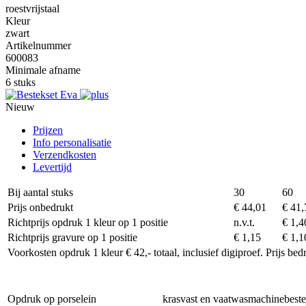
roestvrijstaal
Kleur
zwart
Artikelnummer
600083
Minimale afname
6 stuks
Nieuw
Prijzen
Info personalisatie
Verzendkosten
Levertijd
Bij aantal stuks
30
60
Prijs onbedrukt
€ 44,01
€ 41,
Richtprijs opdruk 1 kleur op 1 positie
n.v.t.
€ 1,4
Richtprijs gravure op 1 positie
€ 1,15
€ 1,1
Voorkosten opdruk 1 kleur € 42,- totaal, inclusief digiproef. Prijs be
Opdruk op porselein
krasvast en vaatwasmachinebest