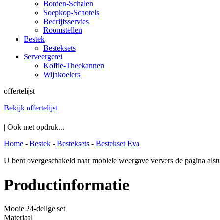
Borden-Schalen
Soepkop-Schotels
Bedrijfsservies
Roomstellen
Bestek
Besteksets
Serveergerei
Koffie-Theekannen
Wijnkoelers
offertelijst
Bekijk offertelijst
| Ook met opdruk...
Home
-
Bestek
-
Besteksets
-
Bestekset Eva
U bent overgeschakeld naar mobiele weergave ververs de pagina alstu
Productinformatie
Mooie 24-delige set
Materiaal