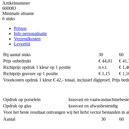
Artikelnummer
600083
Minimale afname
6 stuks
Prijzen
Info personalisatie
Verzendkosten
Levertijd
Bij aantal stuks
30
60
Prijs onbedrukt
€ 44,01
€ 41,
Richtprijs opdruk 1 kleur op 1 positie
n.v.t.
€ 1,4
Richtprijs gravure op 1 positie
€ 1,15
€ 1,1
Voorkosten opdruk 1 kleur € 42,- totaal, inclusief digiproef. Prijs be
Opdruk op porselein
krasvast en vaatwasmachinebest
Opdruk op glas
krasvast en afwasbestendig
Voor het beste resultaat ontvangen wij het liefst vector bestanden in 
Aantal
30
60