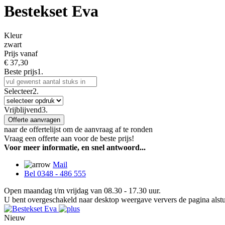
Bestekset Eva
Kleur
zwart
Prijs vanaf
€
37,30
Beste prijs
1.
Selecteer
2.
Vrijblijvend
3.
Offerte aanvragen
naar de offertelijst om de aanvraag af te ronden
Vraag een offerte aan voor de beste prijs!
Voor meer informatie, en snel antwoord...
Mail
Bel 0348 - 486 555
Open maandag t/m vrijdag van 08.30 - 17.30 uur.
U bent overgeschakeld naar desktop weergave ververs de pagina alstu
Nieuw