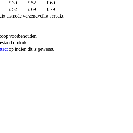
€ 39
€ 52
€ 69
€ 52
€ 69
€ 79
dig alsmede verzendveilig verpakt.
erkoop voorbehouden
bestand opdruk
ntact
op indien dit is gewenst.