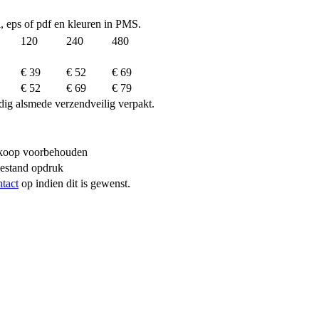
ai, eps of pdf en kleuren in PMS.
120
240
480
€ 39
€ 52
€ 69
€ 52
€ 69
€ 79
dig alsmede verzendveilig verpakt.
erkoop voorbehouden
bestand opdruk
ntact
op indien dit is gewenst.