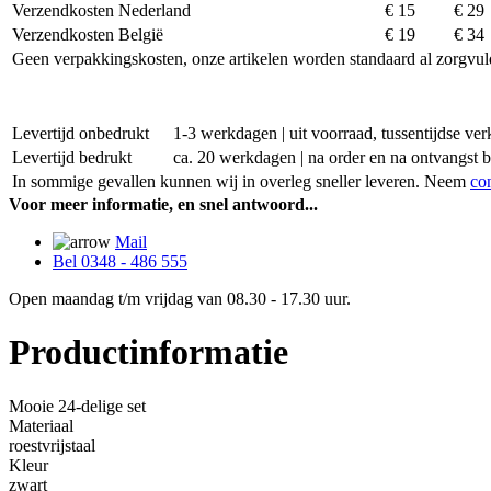
Verzendkosten Nederland
€ 15
€ 29
Verzendkosten België
€ 19
€ 34
Geen verpakkingskosten, onze artikelen worden standaard al zorgvul
Levertijd onbedrukt
1-3 werkdagen | uit voorraad, tussentijdse v
Levertijd bedrukt
ca. 20 werkdagen | na order en na ontvangst 
In sommige gevallen kunnen wij in overleg sneller leveren. Neem
co
Voor meer informatie, en snel antwoord...
Mail
Bel 0348 - 486 555
Open maandag t/m vrijdag van 08.30 - 17.30 uur.
Productinformatie
Mooie 24-delige set
Materiaal
roestvrijstaal
Kleur
zwart