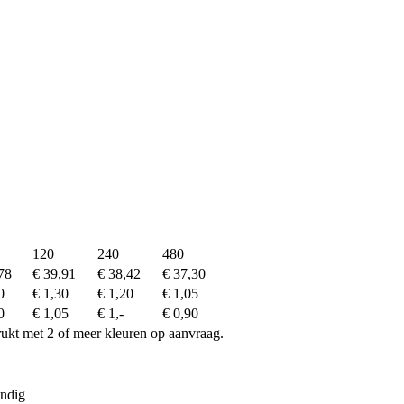
120
240
480
78
€ 39,91
€ 38,42
€ 37,30
0
€ 1,30
€ 1,20
€ 1,05
0
€ 1,05
€ 1,-
€ 0,90
drukt met 2 of meer kleuren op aanvraag.
endig