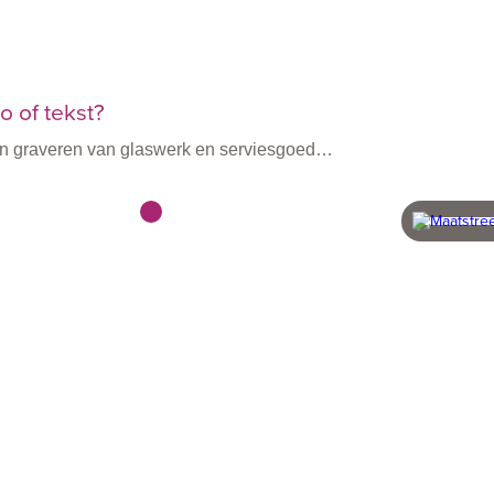
 of tekst?
n en graveren van glaswerk en serviesgoed…
vanaf 60 stuks
snel 
beheer