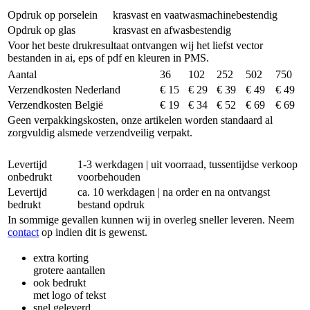
Opdruk op porselein
krasvast en vaatwasmachinebestendig
Opdruk op glas
krasvast en afwasbestendig
Voor het beste drukresultaat ontvangen wij het liefst vector
bestanden in ai, eps of pdf en kleuren in PMS.
Aantal
36
102
252
502
750
Verzendkosten Nederland
€ 15
€ 29
€ 39
€ 49
€ 49
Verzendkosten België
€ 19
€ 34
€ 52
€ 69
€ 69
Geen verpakkingskosten, onze artikelen worden standaard al
zorgvuldig alsmede verzendveilig verpakt.
Levertijd
1-3 werkdagen | uit voorraad, tussentijdse verkoop
onbedrukt
voorbehouden
Levertijd
ca. 10 werkdagen | na order en na ontvangst
bedrukt
bestand opdruk
In sommige gevallen kunnen wij in overleg sneller leveren. Neem
contact
op indien dit is gewenst.
extra korting
grotere aantallen
ook bedrukt
met logo of tekst
snel geleverd