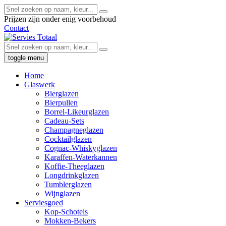
Prijzen zijn onder enig voorbehoud
Contact
toggle menu
Home
Glaswerk
Bierglazen
Bierpullen
Borrel-Likeurglazen
Cadeau-Sets
Champagneglazen
Cocktailglazen
Cognac-Whiskyglazen
Karaffen-Waterkannen
Koffie-Theeglazen
Longdrinkglazen
Tumblerglazen
Wijnglazen
Serviesgoed
Kop-Schotels
Mokken-Bekers