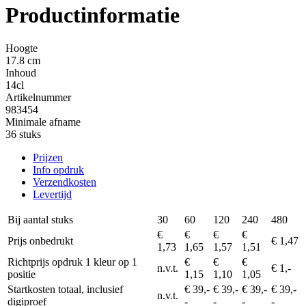
Productinformatie
Hoogte
17.8 cm
Inhoud
14cl
Artikelnummer
983454
Minimale afname
36 stuks
Prijzen
Info opdruk
Verzendkosten
Levertijd
Bij aantal stuks
30
60
120
240
480
€
€
€
€
Prijs onbedrukt
€ 1,47
1,73
1,65
1,57
1,51
Richtprijs opdruk 1 kleur op 1
€
€
€
n.v.t.
€ 1,-
positie
1,15
1,10
1,05
Startkosten totaal, inclusief
€ 39,-
€ 39,-
€ 39,-
€ 39,-
n.v.t.
digiproef
-
-
-
-