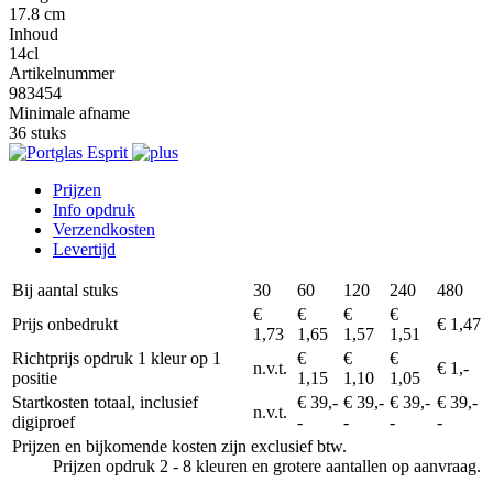
17.8 cm
Inhoud
14cl
Artikelnummer
983454
Minimale afname
36 stuks
Prijzen
Info opdruk
Verzendkosten
Levertijd
Bij aantal stuks
30
60
120
240
480
€
€
€
€
Prijs onbedrukt
€ 1,47
1,73
1,65
1,57
1,51
Richtprijs opdruk 1 kleur op 1
€
€
€
n.v.t.
€ 1,-
positie
1,15
1,10
1,05
Startkosten totaal, inclusief
€ 39,-
€ 39,-
€ 39,-
€ 39,-
n.v.t.
digiproef
-
-
-
-
Prijzen en bijkomende kosten zijn exclusief btw.
Prijzen opdruk 2 - 8 kleuren en grotere aantallen op aanvraag.