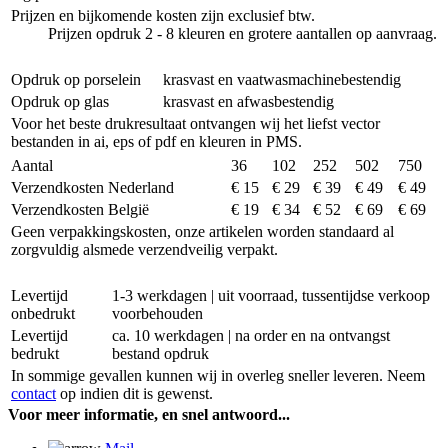
Prijzen en bijkomende kosten zijn exclusief btw.
Prijzen opdruk 2 - 8 kleuren en grotere aantallen op aanvraag.
Opdruk op porselein
krasvast en vaatwasmachinebestendig
Opdruk op glas
krasvast en afwasbestendig
Voor het beste drukresultaat ontvangen wij het liefst vector
bestanden in ai, eps of pdf en kleuren in PMS.
Aantal
36
102
252
502
750
Verzendkosten Nederland
€ 15
€ 29
€ 39
€ 49
€ 49
Verzendkosten België
€ 19
€ 34
€ 52
€ 69
€ 69
Geen verpakkingskosten, onze artikelen worden standaard al
zorgvuldig alsmede verzendveilig verpakt.
Levertijd
1-3 werkdagen | uit voorraad, tussentijdse verkoop
onbedrukt
voorbehouden
Levertijd
ca. 10 werkdagen | na order en na ontvangst
bedrukt
bestand opdruk
In sommige gevallen kunnen wij in overleg sneller leveren. Neem
contact
op indien dit is gewenst.
Voor meer informatie, en snel antwoord...