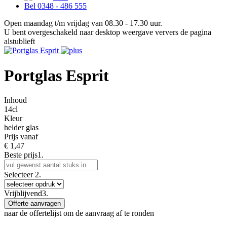
Bel 0348 - 486 555
Open maandag t/m vrijdag van 08.30 - 17.30 uur.
U bent overgeschakeld naar desktop weergave ververs de pagina
alstublieft
Portglas Esprit
Inhoud
14cl
Kleur
helder glas
Prijs vanaf
€
1,47
Beste prijs
1.
Selecteer
2.
Vrijblijvend
3.
Offerte aanvragen
naar de offertelijst om de aanvraag af te ronden