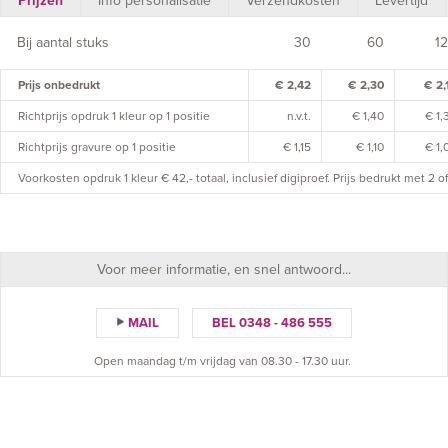
Prijzen
Info personalisatie
Verzendkosten
Levertijd
Bij aantal stuks
30
60
1
Prijs onbedrukt
€ 2,42
€ 2,30
€ 2,
Richtprijs opdruk 1 kleur op 1 positie
n.v.t.
€ 1,40
€ 1,
Richtprijs gravure op 1 positie
€ 1,15
€ 1,10
€ 1,
Voorkosten opdruk 1 kleur € 42,- totaal, inclusief digiproef. Prijs bedrukt met 2 
Voor meer informatie, en snel antwoord...
MAIL
BEL 0348 - 486 555
Open maandag t/m vrijdag van 08.30 - 17.30 uur.