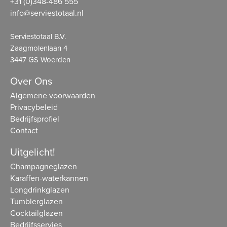
+31 (0)348-486 555
info@serviestotaal.nl
Serviestotaal B.V.
Zaagmolenlaan 4
3447 GS Woerden
Over Ons
Algemene voorwaarden
Privacybeleid
Bedrijfsprofiel
Contact
Uitgelicht!
Champagneglazen
Karaffen-waterkannen
Longdrinkglazen
Tumblerglazen
Cocktailglazen
Bedrijfsservies