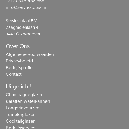
+31 (0)348-486 555
info@serviestotaal.nl
Serviestotaal B.V.
Zaagmolenlaan 4
3447 GS Woerden
Over Ons
Algemene voorwaarden
Privacybeleid
Bedrijfsprofiel
Contact
Uitgelicht!
Champagneglazen
Karaffen-waterkannen
Longdrinkglazen
Tumblerglazen
Cocktailglazen
Bedrijfsservies