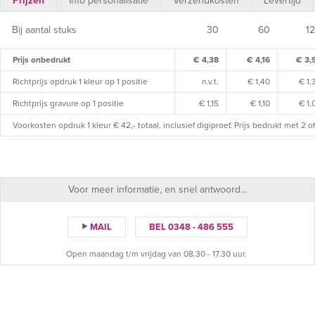
Prijzen
Info personalisatie
Verzendkosten
Levertijd
Bij aantal stuks
30
60
1
Prijs onbedrukt
€ 4,38
€ 4,16
€ 3,
Richtprijs opdruk 1 kleur op 1 positie
n.v.t.
€ 1,40
€ 1,
Richtprijs gravure op 1 positie
€ 1,15
€ 1,10
€ 1,
Voorkosten opdruk 1 kleur € 42,- totaal, inclusief digiproef. Prijs bedrukt met 2 
Voor meer informatie, en snel antwoord...
MAIL
BEL 0348 - 486 555
Open maandag t/m vrijdag van 08.30 - 17.30 uur.