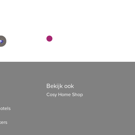
geleverd
en scherp geprijsd
Bekijk ook
Cosy Home Shop
otels
ers