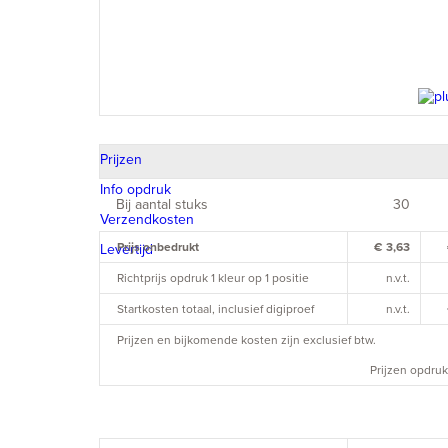
Prijzen
Info opdruk
Bij aantal stuks
30
Verzendkosten
Prijs onbedrukt
€ 3,63
Levertijd
Richtprijs opdruk 1 kleur op 1 positie
n.v.t.
Startkosten totaal, inclusief digiproef
n.v.t.
Prijzen en bijkomende kosten zijn exclusief btw.
Prijzen opdruk