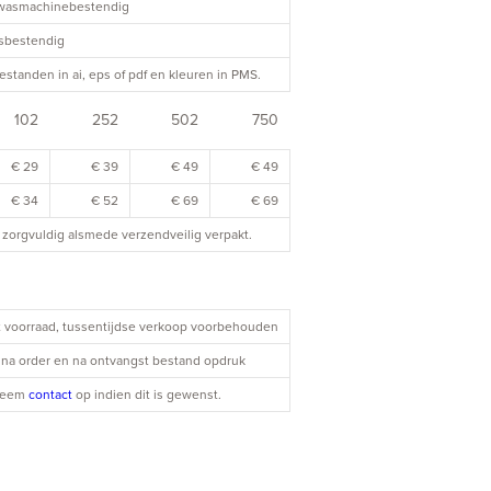
twasmachinebestendig
asbestendig
estanden in ai, eps of pdf en kleuren in PMS.
102
252
502
750
€ 29
€ 39
€ 49
€ 49
€ 34
€ 52
€ 69
€ 69
zorgvuldig alsmede verzendveilig verpakt.
it voorraad, tussentijdse verkoop voorbehouden
| na order en na ontvangst bestand opdruk
 Neem
contact
op indien dit is gewenst.