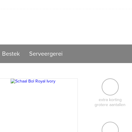
Bestek
Serveergerei
extra korting
grotere aantallen