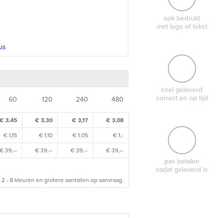
ook bedrukt
met logo of tekst
snel geleverd
correct en op tijd
60
120
240
480
€ 3,45
€ 3,30
€ 3,17
€ 3,08
€ 1,15
€ 1,10
€ 1,05
€ 1,-
€ 39,--
€ 39,--
€ 39,--
€ 39,--
pas betalen
nadat geleverd is
 2 - 8 kleuren en grotere aantallen op aanvraag.