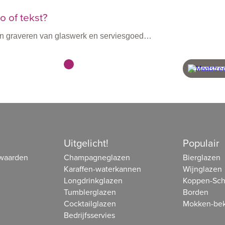
 of tekst?
n en graveren van glaswerk en serviesgoed…
vanaf 60 stuks
snel 
beheer
Uitgelicht!
Populair
waarden
Champagneglazen
Bierglazen
Karaffen-waterkannen
Wijnglazen
Longdrinkglazen
Koppen-Sch
Tumblerglazen
Borden
Cocktailglazen
Mokken-bek
Bedrijfsservies