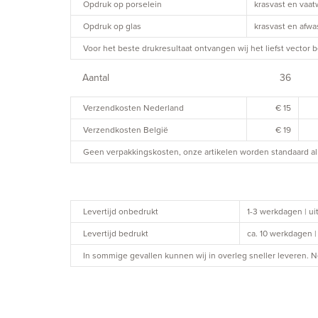
Opdruk op porselein
krasvast en vaa
Opdruk op glas
krasvast en afw
Voor het beste drukresultaat ontvangen wij het liefst vector b
Aantal
36
Verzendkosten Nederland
€ 15
Verzendkosten België
€ 19
Geen verpakkingskosten, onze artikelen worden standaard al 
Levertijd onbedrukt
1-3 werkdagen | u
Levertijd bedrukt
ca. 10 werkdagen 
In sommige gevallen kunnen wij in overleg sneller leveren.