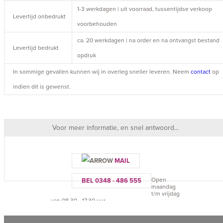
1-3 werkdagen | uit voorraad, tussentijdse verkoop
Levertijd onbedrukt
voorbehouden
ca. 20 werkdagen | na order en na ontvangst bestand
Levertijd bedrukt
opdruk
In sommige gevallen kunnen wij in overleg sneller leveren. Neem
contact
op
indien dit is gewenst.
Voor meer informatie, en snel antwoord...
MAIL
Open
BEL 0348 - 486 555
maandag
t/m vrijdag
van 08.30 - 17.30 uur.