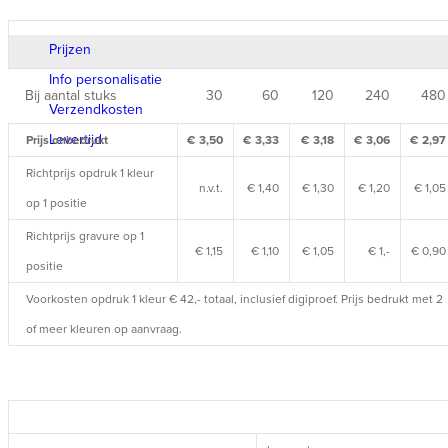
Prijzen
Info personalisatie
Bij aantal stuks
30
60
120
240
480
Verzendkosten
Levertijd
Prijs onbedrukt
€ 3,50
€ 3,33
€ 3,18
€ 3,06
€ 2,97
Richtprijs opdruk 1 kleur
n.v.t.
€ 1,40
€ 1,30
€ 1,20
€ 1,05
op 1 positie
Richtprijs gravure op 1
€ 1,15
€ 1,10
€ 1,05
€ 1,-
€ 0,90
positie
Voorkosten opdruk 1 kleur € 42,- totaal, inclusief digiproef. Prijs bedrukt met 2
of meer kleuren op aanvraag.