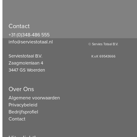
Contact
+31 (0)348-486 555
info@serviestotaal.nl
© Servies Totaal B.V.
Serviestotaal B.V.
K.v.K 69543666
Zaagmolenlaan 4
3447 GS Woerden
Over Ons
Algemene voorwaarden
Privacybeleid
Bedrijfsprofiel
Contact