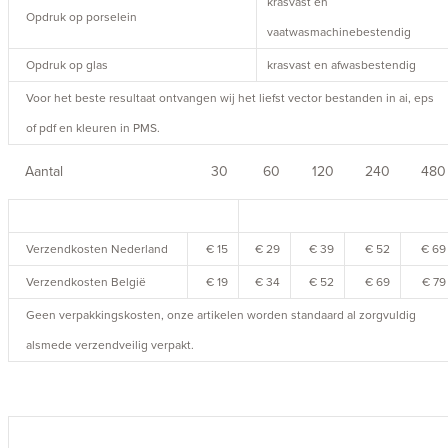
krasvast en
Opdruk op porselein
vaatwasmachinebestendig
Opdruk op glas
krasvast en afwasbestendig
Voor het beste resultaat ontvangen wij het liefst vector bestanden in ai, eps
of pdf en kleuren in PMS.
Aantal
30
60
120
240
480
Verzendkosten Nederland
€ 15
€ 29
€ 39
€ 52
€ 69
Verzendkosten België
€ 19
€ 34
€ 52
€ 69
€ 79
Geen verpakkingskosten, onze artikelen worden standaard al zorgvuldig
alsmede verzendveilig verpakt.