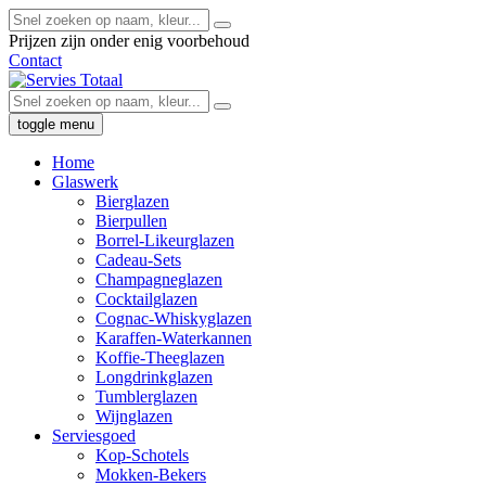
Prijzen zijn onder enig voorbehoud
Contact
toggle menu
Home
Glaswerk
Bierglazen
Bierpullen
Borrel-Likeurglazen
Cadeau-Sets
Champagneglazen
Cocktailglazen
Cognac-Whiskyglazen
Karaffen-Waterkannen
Koffie-Theeglazen
Longdrinkglazen
Tumblerglazen
Wijnglazen
Serviesgoed
Kop-Schotels
Mokken-Bekers