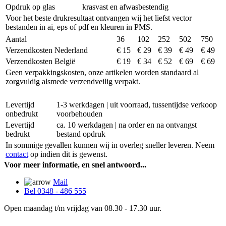
Opdruk op glas
krasvast en afwasbestendig
Voor het beste drukresultaat ontvangen wij het liefst vector
bestanden in ai, eps of pdf en kleuren in PMS.
Aantal
36
102
252
502
750
Verzendkosten Nederland
€ 15
€ 29
€ 39
€ 49
€ 49
Verzendkosten België
€ 19
€ 34
€ 52
€ 69
€ 69
Geen verpakkingskosten, onze artikelen worden standaard al
zorgvuldig alsmede verzendveilig verpakt.
Levertijd
1-3 werkdagen | uit voorraad, tussentijdse verkoop
onbedrukt
voorbehouden
Levertijd
ca. 10 werkdagen | na order en na ontvangst
bedrukt
bestand opdruk
In sommige gevallen kunnen wij in overleg sneller leveren. Neem
contact
op indien dit is gewenst.
Voor meer informatie, en snel antwoord...
Mail
Bel 0348 - 486 555
Open maandag t/m vrijdag van 08.30 - 17.30 uur.