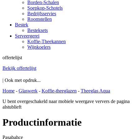
Borden-Schalen
Soepkop-Schotels
Bedrijfsservies
Roomstellen
Bestek
Besteksets
Serveergerei
Koffie-Theekannen
Wijnkoelers
offertelijst
Bekijk offertelijst
| Ook met opdruk...
Home
-
Glaswerk
-
Koffie-theeglazen
-
Theeglas Aqua
U bent overgeschakeld naar mobiele weergave ververs de pagina
alstublieft
Productinformatie
Pasabahce