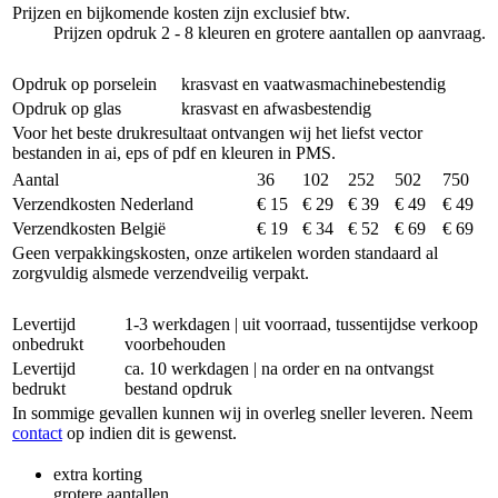
Prijzen en bijkomende kosten zijn exclusief btw.
Prijzen opdruk 2 - 8 kleuren en grotere aantallen op aanvraag.
Opdruk op porselein
krasvast en vaatwasmachinebestendig
Opdruk op glas
krasvast en afwasbestendig
Voor het beste drukresultaat ontvangen wij het liefst vector
bestanden in ai, eps of pdf en kleuren in PMS.
Aantal
36
102
252
502
750
Verzendkosten Nederland
€ 15
€ 29
€ 39
€ 49
€ 49
Verzendkosten België
€ 19
€ 34
€ 52
€ 69
€ 69
Geen verpakkingskosten, onze artikelen worden standaard al
zorgvuldig alsmede verzendveilig verpakt.
Levertijd
1-3 werkdagen | uit voorraad, tussentijdse verkoop
onbedrukt
voorbehouden
Levertijd
ca. 10 werkdagen | na order en na ontvangst
bedrukt
bestand opdruk
In sommige gevallen kunnen wij in overleg sneller leveren. Neem
contact
op indien dit is gewenst.
extra korting
grotere aantallen