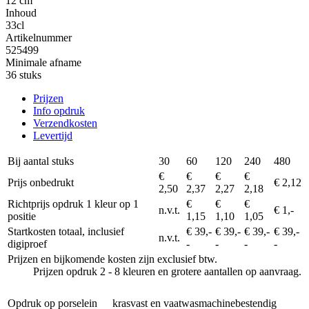
12 cm
Inhoud
33cl
Artikelnummer
525499
Minimale afname
36 stuks
Prijzen
Info opdruk
Verzendkosten
Levertijd
Bij aantal stuks
30
60
120
240
480
€
€
€
€
Prijs onbedrukt
€ 2,12
2,50
2,37
2,27
2,18
Richtprijs opdruk 1 kleur op 1
€
€
€
n.v.t.
€ 1,-
positie
1,15
1,10
1,05
Startkosten totaal, inclusief
€ 39,-
€ 39,-
€ 39,-
€ 39,-
n.v.t.
digiproef
-
-
-
-
Prijzen en bijkomende kosten zijn exclusief btw.
Prijzen opdruk 2 - 8 kleuren en grotere aantallen op aanvraag.
Opdruk op porselein
krasvast en vaatwasmachinebestendig