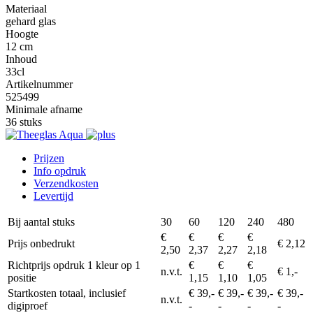
Materiaal
gehard glas
Hoogte
12 cm
Inhoud
33cl
Artikelnummer
525499
Minimale afname
36 stuks
Prijzen
Info opdruk
Verzendkosten
Levertijd
Bij aantal stuks
30
60
120
240
480
€
€
€
€
Prijs onbedrukt
€ 2,12
2,50
2,37
2,27
2,18
Richtprijs opdruk 1 kleur op 1
€
€
€
n.v.t.
€ 1,-
positie
1,15
1,10
1,05
Startkosten totaal, inclusief
€ 39,-
€ 39,-
€ 39,-
€ 39,-
n.v.t.
digiproef
-
-
-
-