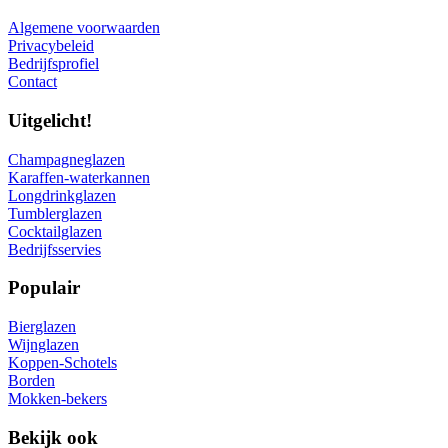
Algemene voorwaarden
Privacybeleid
Bedrijfsprofiel
Contact
Uitgelicht!
Champagneglazen
Karaffen-waterkannen
Longdrinkglazen
Tumblerglazen
Cocktailglazen
Bedrijfsservies
Populair
Bierglazen
Wijnglazen
Koppen-Schotels
Borden
Mokken-bekers
Bekijk ook