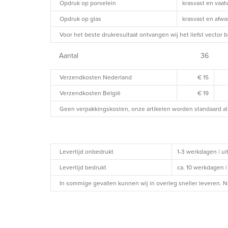
Opdruk op porselein
krasvast en vaa
Opdruk op glas
krasvast en afw
Voor het beste drukresultaat ontvangen wij het liefst vector b
Aantal
36
Verzendkosten Nederland
€ 15
Verzendkosten België
€ 19
Geen verpakkingskosten, onze artikelen worden standaard al 
Levertijd onbedrukt
1-3 werkdagen | u
Levertijd bedrukt
ca. 10 werkdagen 
In sommige gevallen kunnen wij in overleg sneller leveren.