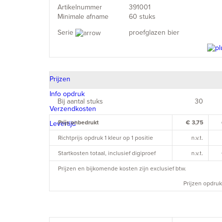
Artikelnummer
391001
Minimale afname
60 stuks
Serie
proefglazen bier
Prijzen
Info opdruk
Bij aantal stuks
30
Verzendkosten
Prijs onbedrukt
€ 3,75
Levertijd
Richtprijs opdruk 1 kleur op 1 positie
n.v.t.
Startkosten totaal, inclusief digiproef
n.v.t.
Prijzen en bijkomende kosten zijn exclusief btw.
Prijzen opdruk