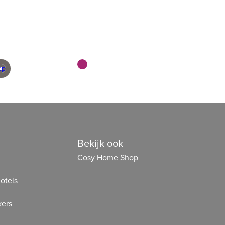
geleverd
en scherp geprijsd
Bekijk ook
Cosy Home Shop
otels
ers