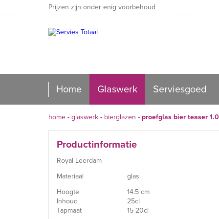
Prijzen zijn onder enig voorbehoud
Home
Glaswerk
Serviesgoed
home
-
glaswerk
-
bierglazen
-
proefglas bier teaser 1.0
Productinformatie
Royal Leerdam
Materiaal
glas
Hoogte
14.5 cm
Inhoud
25cl
Tapmaat
15-20cl