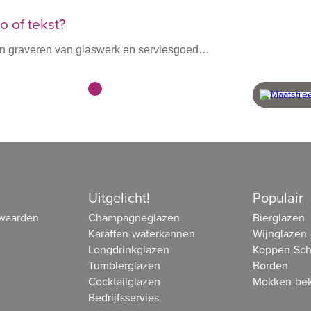
 of tekst?
n en graveren van glaswerk en serviesgoed…
vanaf 60 stuks
snel 
beheer
Uitgelicht!
Populair
waarden
Champagneglazen
Bierglazen
Karaffen-waterkannen
Wijnglazen
Longdrinkglazen
Koppen-Sch
Tumblerglazen
Borden
Cocktailglazen
Mokken-bek
Bedrijfsservies