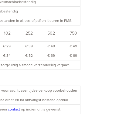
twasmachinebestendig
asbestendig
estanden in ai, eps of pdf en kleuren in PMS.
102
252
502
750
€ 29
€ 39
€ 49
€ 49
€ 34
€ 52
€ 69
€ 69
zorgvuldig alsmede verzendveilig verpakt.
it voorraad, tussentijdse verkoop voorbehouden
| na order en na ontvangst bestand opdruk
 Neem
contact
op indien dit is gewenst.