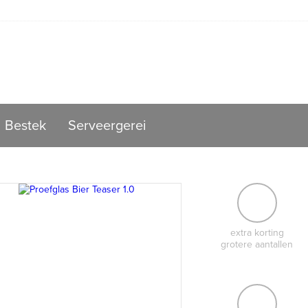
Bestek
Serveergerei
extra korting
grotere aantallen