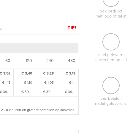
ook bedrukt
met logo of tekst
TIP!
snel geleverd
correct en op tijd
60
120
240
480
€ 3,56
€ 3,40
€ 3,28
€ 3,18
€ 1,15
€ 1,10
€ 1,05
€ 1,-
€ 39,--
€ 39,--
€ 39,--
€ 39,--
pas betalen
nadat geleverd is
 2 - 8 kleuren en grotere aantallen op aanvraag.