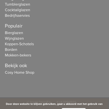
Tumblerglazen
Cocktailglazen
Bedrijfsservies
Populair
Bierglazen
Wijnglazen
Koppen-Schotels
Borden
Mokken-bekers
Bekijk ook
Cosy Home Shop
© Servies Totaal B.V.
K.v.K 69543666
Door deze website te blijven gebruiken, gaat u akkoord met het gebruik van