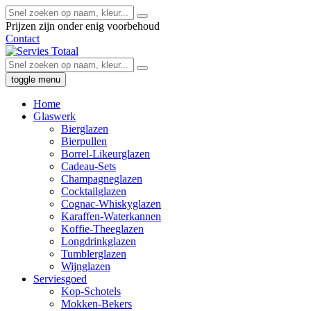
Prijzen zijn onder enig voorbehoud
Contact
toggle menu
Home
Glaswerk
Bierglazen
Bierpullen
Borrel-Likeurglazen
Cadeau-Sets
Champagneglazen
Cocktailglazen
Cognac-Whiskyglazen
Karaffen-Waterkannen
Koffie-Theeglazen
Longdrinkglazen
Tumblerglazen
Wijnglazen
Serviesgoed
Kop-Schotels
Mokken-Bekers