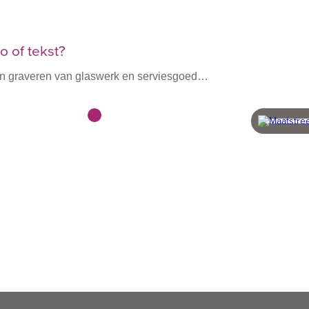
 of tekst?
n en graveren van glaswerk en serviesgoed…
vanaf 60 stuks
snel 
beheer