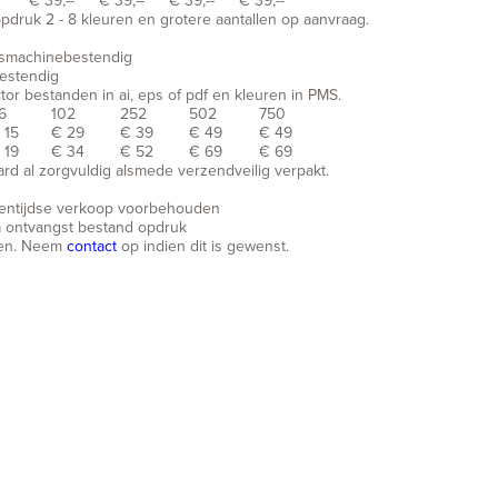
€ 39,--
€ 39,--
€ 39,--
€ 39,--
opdruk 2 - 8 kleuren en grotere aantallen op aanvraag.
asmachinebestendig
bestendig
ctor bestanden in ai, eps of pdf en kleuren in PMS.
6
102
252
502
750
 15
€ 29
€ 39
€ 49
€ 49
 19
€ 34
€ 52
€ 69
€ 69
d al zorgvuldig alsmede verzendveilig verpakt.
ssentijdse verkoop voorbehouden
a ontvangst bestand opdruk
eren. Neem
contact
op indien dit is gewenst.