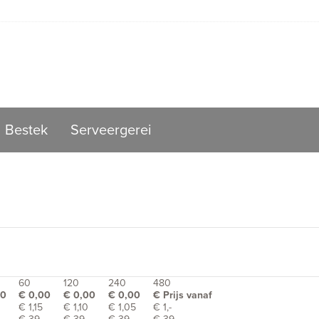
Bestek
Serveergerei
60
120
240
480
00
€ 0,00
€ 0,00
€ 0,00
€ Prijs vanaf
€ 1,15
€ 1,10
€ 1,05
€ 1,-