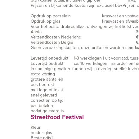
Startkosten totaal, inclusief digiproef
n.v.t.
Prijzen en bijkomende kosten zijn exclusief btw.
Prijzen 
Opdruk op porselein
krasvast en vaatw
Opdruk op glas
krasvast en afwas
Voor het beste drukresultaat ontvangen wij het liefst ve
Aantal
3
Verzendkosten Nederland
€
Verzendkosten België
€
Geen verpakkingskosten, onze artikelen worden standaar
Levertijd onbedrukt
1-3 werkdagen | uit voorraad, tu
Levertijd bedrukt
ca. 10 werkdagen | na order en n
In sommige gevallen kunnen wij in overleg sneller lev
extra korting
grotere aantallen
ook bedrukt
met logo of tekst
snel geleverd
correct en op tijd
pas betalen
nadat geleverd is
Streetfood Festival
Kleur
helder glas
Beste prijs
1.