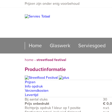
Prijzen zijn onder enig voorbehoud
Home
Glaswerk
Serviesgoed
home
-
streetfood festival
Productinformatie
Prijzen
Info opdruk
Verzendkosten
Levertijd
Bij aantal stuks
30
Prijs onbedrukt
€ 0,
Richtprijs opdruk 1 kleur op 1 positie
n.v.t.