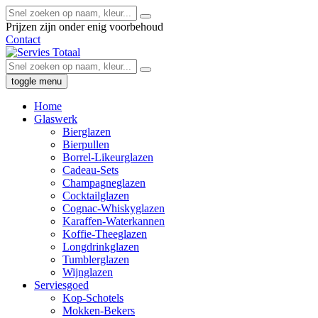
Prijzen zijn onder enig voorbehoud
Contact
toggle menu
Home
Glaswerk
Bierglazen
Bierpullen
Borrel-Likeurglazen
Cadeau-Sets
Champagneglazen
Cocktailglazen
Cognac-Whiskyglazen
Karaffen-Waterkannen
Koffie-Theeglazen
Longdrinkglazen
Tumblerglazen
Wijnglazen
Serviesgoed
Kop-Schotels
Mokken-Bekers