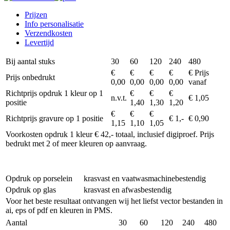
Prijzen
Info personalisatie
Verzendkosten
Levertijd
Bij aantal stuks
30
60
120
240
480
€
€
€
€
€ Prijs
Prijs onbedrukt
0,00
0,00
0,00
0,00
vanaf
Richtprijs opdruk 1 kleur op 1
€
€
€
n.v.t.
€ 1,05
positie
1,40
1,30
1,20
€
€
€
Richtprijs gravure op 1 positie
€ 1,-
€ 0,90
1,15
1,10
1,05
Voorkosten opdruk 1 kleur € 42,- totaal, inclusief digiproef. Prijs
bedrukt met 2 of meer kleuren op aanvraag.
Opdruk op porselein
krasvast en vaatwasmachinebestendig
Opdruk op glas
krasvast en afwasbestendig
Voor het beste resultaat ontvangen wij het liefst vector bestanden in
ai, eps of pdf en kleuren in PMS.
Aantal
30
60
120
240
480