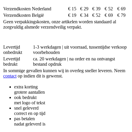
Verzendkosten Nederland
€ 15
€ 29
€ 39
€ 52
€ 69
Verzendkosten België
€ 19
€ 34
€ 52
€ 69
€ 79
Geen verpakkingskosten, onze artikelen worden standaard al
zorgvuldig alsmede verzendveilig verpakt.
Levertijd
1-3 werkdagen | uit voorraad, tussentijdse verkoop
onbedrukt
voorbehouden
Levertijd
ca. 20 werkdagen | na order en na ontvangst
bedrukt
bestand opdruk
In sommige gevallen kunnen wij in overleg sneller leveren. Neem
contact
op indien dit is gewenst.
extra korting
grotere aantallen
ook bedrukt
met logo of tekst
snel geleverd
correct en op tijd
pas betalen
nadat geleverd is