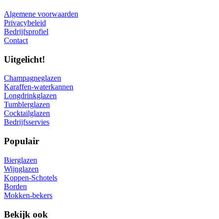
Algemene voorwaarden
Privacybeleid
Bedrijfsprofiel
Contact
Uitgelicht!
Champagneglazen
Karaffen-waterkannen
Longdrinkglazen
Tumblerglazen
Cocktailglazen
Bedrijfsservies
Populair
Bierglazen
Wijnglazen
Koppen-Schotels
Borden
Mokken-bekers
Bekijk ook