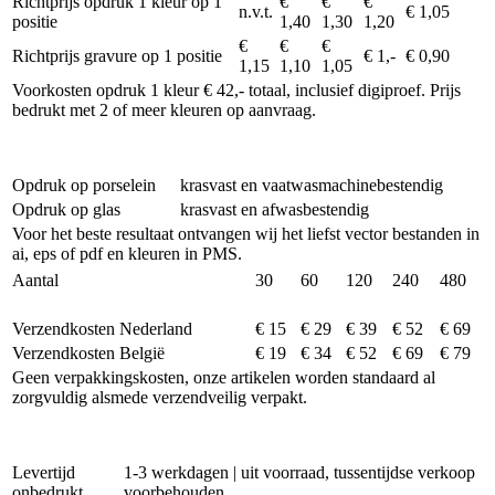
Richtprijs opdruk 1 kleur op 1
€
€
€
n.v.t.
€ 1,05
positie
1,40
1,30
1,20
€
€
€
Richtprijs gravure op 1 positie
€ 1,-
€ 0,90
1,15
1,10
1,05
Voorkosten opdruk 1 kleur € 42,- totaal, inclusief digiproef. Prijs
bedrukt met 2 of meer kleuren op aanvraag.
Opdruk op porselein
krasvast en vaatwasmachinebestendig
Opdruk op glas
krasvast en afwasbestendig
Voor het beste resultaat ontvangen wij het liefst vector bestanden in
ai, eps of pdf en kleuren in PMS.
Aantal
30
60
120
240
480
Verzendkosten Nederland
€ 15
€ 29
€ 39
€ 52
€ 69
Verzendkosten België
€ 19
€ 34
€ 52
€ 69
€ 79
Geen verpakkingskosten, onze artikelen worden standaard al
zorgvuldig alsmede verzendveilig verpakt.
Levertijd
1-3 werkdagen | uit voorraad, tussentijdse verkoop
onbedrukt
voorbehouden