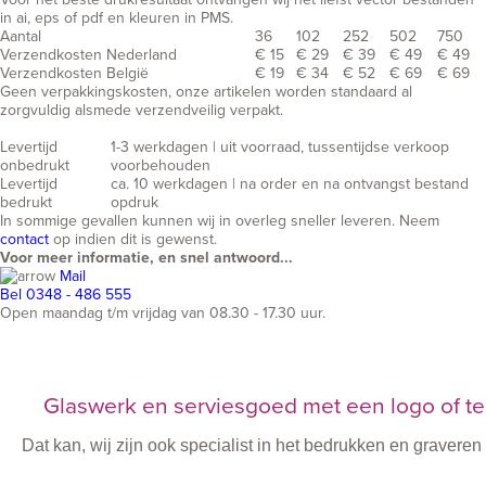
in ai, eps of pdf en kleuren in PMS.
Aantal
36
102
252
502
750
Verzendkosten Nederland
€ 15
€ 29
€ 39
€ 49
€ 49
Verzendkosten België
€ 19
€ 34
€ 52
€ 69
€ 69
Geen verpakkingskosten, onze artikelen worden standaard al
zorgvuldig alsmede verzendveilig verpakt.
Levertijd
1-3 werkdagen | uit voorraad, tussentijdse verkoop
onbedrukt
voorbehouden
Levertijd
ca. 10 werkdagen | na order en na ontvangst bestand
bedrukt
opdruk
In sommige gevallen kunnen wij in overleg sneller leveren. Neem
contact
op indien dit is gewenst.
Voor meer informatie, en snel antwoord...
Mail
Bel 0348 - 486 555
Open maandag t/m vrijdag van 08.30 - 17.30 uur.
Glaswerk en serviesgoed met een logo of te
Dat kan, wij zijn ook specialist in het bedrukken en graver