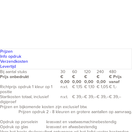
Prijzen
Info opdruk
Verzendkosten
Levertijd
Bij aantal stuks
30
60
120
240
480
Prijs onbedrukt
€
€
€
€
€ Prijs
0,00
0,00
0,00
0,00
vanaf
Richtprijs opdruk 1 kleur op 1
n.v.t.
€ 1,15
€ 1,10
€ 1,05
€ 1,-
positie
Startkosten totaal, inclusief
n.v.t.
€ 39,--
€ 39,--
€ 39,--
€ 39,--
digiproef
Prijzen en bijkomende kosten zijn exclusief btw.
Prijzen opdruk 2 - 8 kleuren en grotere aantallen op aanvraag.
Opdruk op porselein
krasvast en vaatwasmachinebestendig
Opdruk op glas
krasvast en afwasbestendig
Voor het beste drukresultaat ontvangen wij het liefst vector bestanden