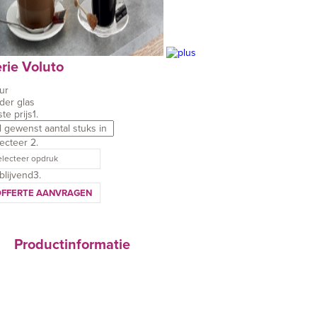
rie Voluto
ur
der glas
te prijs
1.
lecteer
2.
electeer opdruk
jblijvend
3.
OFFERTE AANVRAGEN
Productinformatie