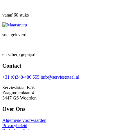
vanaf 60 stuks
snel geleverd
en scherp geprijsd
Contact
+31 (0)348-486 555
info@serviestotaal.nl
Serviestotaal B.V.
Zaagmolenlaan 4
3447 GS Woerden
Over Ons
Algemene voorwaarden
Privacybeleid