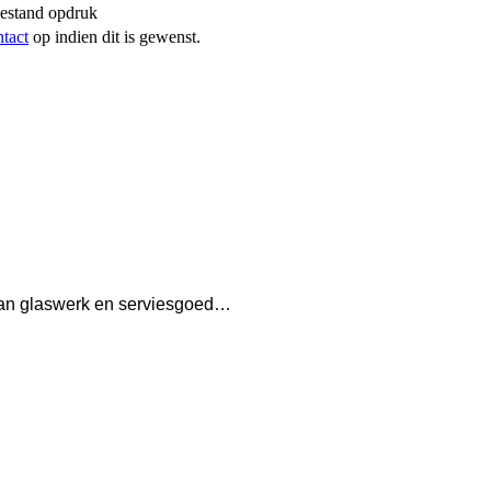
bestand opdruk
ntact
op indien dit is gewenst.
n van glaswerk en serviesgoed…