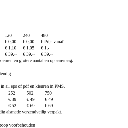
120
240
480
€ 0,00
€ 0,00
€ Prijs vanaf
€ 1,10
€ 1,05
€ 1,-
€ 39,--
€ 39,--
€ 39,--
kleuren en grotere aantallen op aanvraag.
tendig
 in ai, eps of pdf en kleuren in PMS.
252
502
750
€ 39
€ 49
€ 49
€ 52
€ 69
€ 69
dig alsmede verzendveilig verpakt.
erkoop voorbehouden