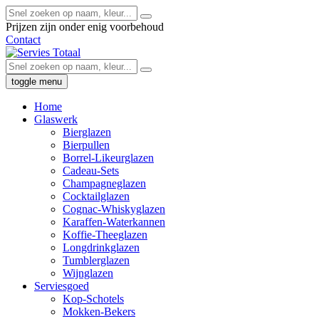
Prijzen zijn onder enig voorbehoud
Contact
toggle menu
Home
Glaswerk
Bierglazen
Bierpullen
Borrel-Likeurglazen
Cadeau-Sets
Champagneglazen
Cocktailglazen
Cognac-Whiskyglazen
Karaffen-Waterkannen
Koffie-Theeglazen
Longdrinkglazen
Tumblerglazen
Wijnglazen
Serviesgoed
Kop-Schotels
Mokken-Bekers