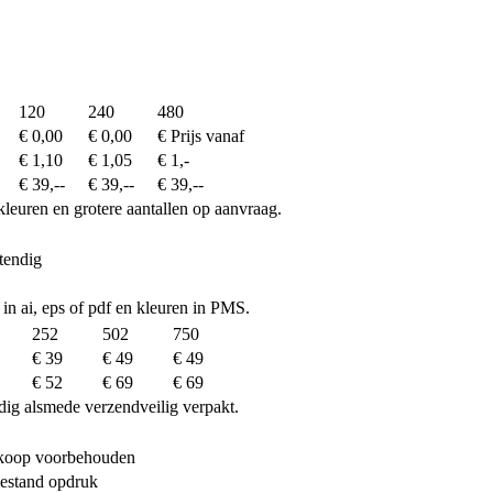
120
240
480
€ 0,00
€ 0,00
€ Prijs vanaf
€ 1,10
€ 1,05
€ 1,-
€ 39,--
€ 39,--
€ 39,--
kleuren en grotere aantallen op aanvraag.
tendig
 in ai, eps of pdf en kleuren in PMS.
252
502
750
€ 39
€ 49
€ 49
€ 52
€ 69
€ 69
dig alsmede verzendveilig verpakt.
erkoop voorbehouden
bestand opdruk