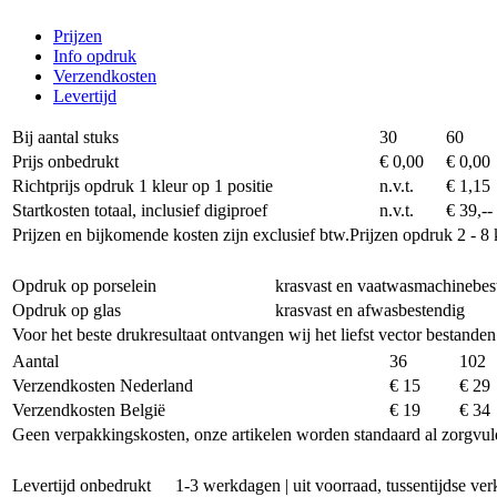
Prijzen
Info opdruk
Verzendkosten
Levertijd
Bij aantal stuks
30
60
Prijs onbedrukt
€ 0,00
€ 0,00
Richtprijs opdruk 1 kleur op 1 positie
n.v.t.
€ 1,15
Startkosten totaal, inclusief digiproef
n.v.t.
€ 39,--
Prijzen en bijkomende kosten zijn exclusief btw.
Prijzen opdruk 2 - 8 
Opdruk op porselein
krasvast en vaatwasmachinebes
Opdruk op glas
krasvast en afwasbestendig
Voor het beste drukresultaat ontvangen wij het liefst vector bestanden
Aantal
36
102
Verzendkosten Nederland
€ 15
€ 29
Verzendkosten België
€ 19
€ 34
Geen verpakkingskosten, onze artikelen worden standaard al zorgvul
Levertijd onbedrukt
1-3 werkdagen | uit voorraad, tussentijdse v