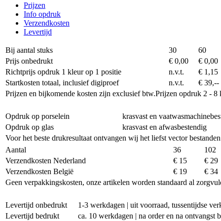
Prijzen
Info opdruk
Verzendkosten
Levertijd
Bij aantal stuks
30
60
Prijs onbedrukt
€ 0,00
€ 0,00
Richtprijs opdruk 1 kleur op 1 positie
n.v.t.
€ 1,15
Startkosten totaal, inclusief digiproef
n.v.t.
€ 39,--
Prijzen en bijkomende kosten zijn exclusief btw.
Prijzen opdruk 2 - 8 
Opdruk op porselein
krasvast en vaatwasmachinebes
Opdruk op glas
krasvast en afwasbestendig
Voor het beste drukresultaat ontvangen wij het liefst vector bestanden
Aantal
36
102
Verzendkosten Nederland
€ 15
€ 29
Verzendkosten België
€ 19
€ 34
Geen verpakkingskosten, onze artikelen worden standaard al zorgvul
Levertijd onbedrukt
1-3 werkdagen | uit voorraad, tussentijdse v
Levertijd bedrukt
ca. 10 werkdagen | na order en na ontvangst 