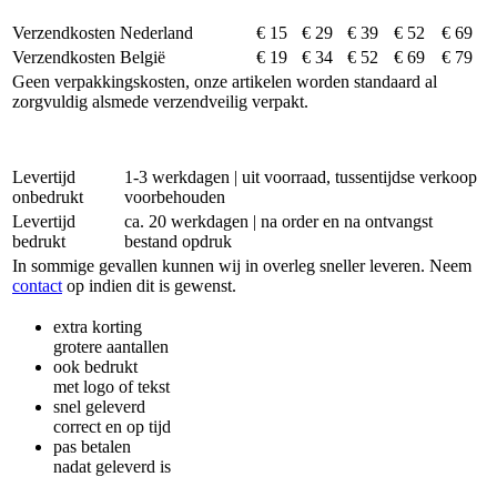
Verzendkosten Nederland
€ 15
€ 29
€ 39
€ 52
€ 69
Verzendkosten België
€ 19
€ 34
€ 52
€ 69
€ 79
Geen verpakkingskosten, onze artikelen worden standaard al
zorgvuldig alsmede verzendveilig verpakt.
Levertijd
1-3 werkdagen | uit voorraad, tussentijdse verkoop
onbedrukt
voorbehouden
Levertijd
ca. 20 werkdagen | na order en na ontvangst
bedrukt
bestand opdruk
In sommige gevallen kunnen wij in overleg sneller leveren. Neem
contact
op indien dit is gewenst.
extra korting
grotere aantallen
ook bedrukt
met logo of tekst
snel geleverd
correct en op tijd
pas betalen
nadat geleverd is