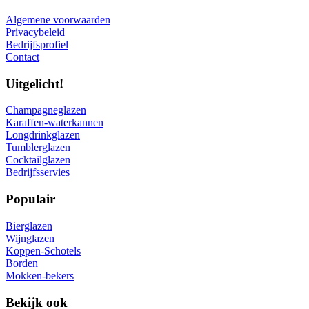
Algemene voorwaarden
Privacybeleid
Bedrijfsprofiel
Contact
Uitgelicht!
Champagneglazen
Karaffen-waterkannen
Longdrinkglazen
Tumblerglazen
Cocktailglazen
Bedrijfsservies
Populair
Bierglazen
Wijnglazen
Koppen-Schotels
Borden
Mokken-bekers
Bekijk ook