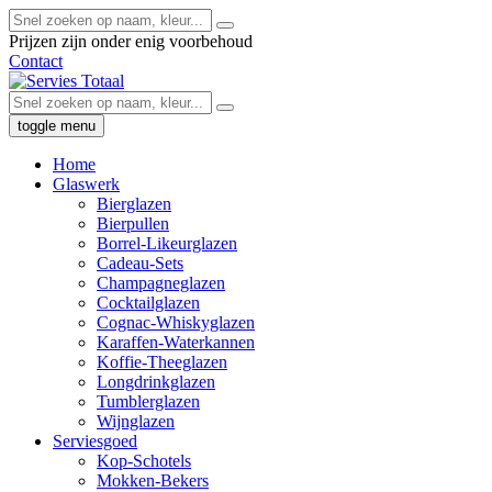
Prijzen zijn onder enig voorbehoud
Contact
toggle menu
Home
Glaswerk
Bierglazen
Bierpullen
Borrel-Likeurglazen
Cadeau-Sets
Champagneglazen
Cocktailglazen
Cognac-Whiskyglazen
Karaffen-Waterkannen
Koffie-Theeglazen
Longdrinkglazen
Tumblerglazen
Wijnglazen
Serviesgoed
Kop-Schotels
Mokken-Bekers