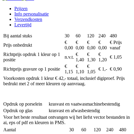
Prijzen
Info personalisatie
Verzendkosten
Levertijd
Bij aantal stuks
30
60
120
240
480
€
€
€
€
€ Prijs
Prijs onbedrukt
0,00
0,00
0,00
0,00
vanaf
Richtprijs opdruk 1 kleur op 1
€
€
€
n.v.t.
€ 1,05
positie
1,40
1,30
1,20
€
€
€
Richtprijs gravure op 1 positie
€ 1,-
€ 0,90
1,15
1,10
1,05
Voorkosten opdruk 1 kleur € 42,- totaal, inclusief digiproef. Prijs
bedrukt met 2 of meer kleuren op aanvraag.
Opdruk op porselein
krasvast en vaatwasmachinebestendig
Opdruk op glas
krasvast en afwasbestendig
Voor het beste resultaat ontvangen wij het liefst vector bestanden in
ai, eps of pdf en kleuren in PMS.
Aantal
30
60
120
240
480