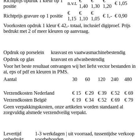
Richtprijs opdruk 1 kleur op 1
€
€
€
n.v.t.
€ 1,05
positie
1,40
1,30
1,20
€
€
€
Richtprijs gravure op 1 positie
€ 1,-
€ 0,90
1,15
1,10
1,05
Voorkosten opdruk 1 kleur € 42,- totaal, inclusief digiproef. Prijs
bedrukt met 2 of meer kleuren op aanvraag.
Opdruk op porselein
krasvast en vaatwasmachinebestendig
Opdruk op glas
krasvast en afwasbestendig
Voor het beste resultaat ontvangen wij het liefst vector bestanden in
ai, eps of pdf en kleuren in PMS.
Aantal
30
60
120
240
480
Verzendkosten Nederland
€ 15
€ 29
€ 39
€ 52
€ 69
Verzendkosten België
€ 19
€ 34
€ 52
€ 69
€ 79
Geen verpakkingskosten, onze artikelen worden standaard al
zorgvuldig alsmede verzendveilig verpakt.
Levertijd
1-3 werkdagen | uit voorraad, tussentijdse verkoop
onbedrukt
voorbehouden