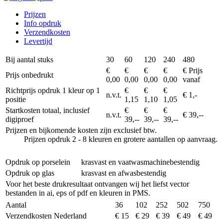
Prijzen
Info opdruk
Verzendkosten
Levertijd
Bij aantal stuks
30
60
120
240
480
€
€
€
€
€ Prijs
Prijs onbedrukt
0,00
0,00
0,00
0,00
vanaf
Richtprijs opdruk 1 kleur op 1
€
€
€
n.v.t.
€ 1,-
positie
1,15
1,10
1,05
Startkosten totaal, inclusief
€
€
€
n.v.t.
€ 39,--
digiproef
39,--
39,--
39,--
Prijzen en bijkomende kosten zijn exclusief btw.
Prijzen opdruk 2 - 8 kleuren en grotere aantallen op aanvraag.
Opdruk op porselein
krasvast en vaatwasmachinebestendig
Opdruk op glas
krasvast en afwasbestendig
Voor het beste drukresultaat ontvangen wij het liefst vector
bestanden in ai, eps of pdf en kleuren in PMS.
Aantal
36
102
252
502
750
Verzendkosten Nederland
€ 15
€ 29
€ 39
€ 49
€ 49