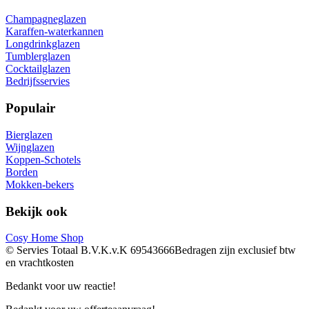
Champagneglazen
Karaffen-waterkannen
Longdrinkglazen
Tumblerglazen
Cocktailglazen
Bedrijfsservies
Populair
Bierglazen
Wijnglazen
Koppen-Schotels
Borden
Mokken-bekers
Bekijk ook
Cosy Home Shop
© Servies Totaal B.V.
K.v.K 69543666
Bedragen zijn exclusief btw
en vrachtkosten
Bedankt voor uw reactie!