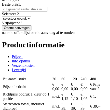
Beste prijs
1.
Selecteer
2.
Vrijblijvend
3.
Offerte aanvragen
naar de offertelijst om de aanvraag af te ronden
Productinformatie
Prijzen
Info opdruk
Verzendkosten
Levertijd
Bij aantal stuks
30
60
120
240
480
€
€
€
€
€ Prijs
Prijs onbedrukt
0,00
0,00
0,00
0,00
vanaf
Richtprijs opdruk 1 kleur op 1
€
€
€
n.v.t.
€ 1,-
positie
1,15
1,10
1,05
Startkosten totaal, inclusief
€
€
€
n.v.t.
€ 39,--
digiproef
39,--
39,--
39,--