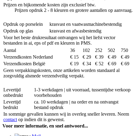
Prijzen en bijkomende kosten zijn exclusief btw.
Prijzen opdruk 2 - 8 kleuren en grotere aantallen op aanvraag.
Opdruk op porselein
krasvast en vaatwasmachinebestendig
Opdruk op glas
krasvast en afwasbestendig
Voor het beste drukresultaat ontvangen wij het liefst vector
bestanden in ai, eps of pdf en kleuren in PMS.
Aantal
36
102
252
502
750
Verzendkosten Nederland
€ 15
€ 29
€ 39
€ 49
€ 49
Verzendkosten België
€ 19
€ 34
€ 52
€ 69
€ 69
Geen verpakkingskosten, onze artikelen worden standaard al
zorgvuldig alsmede verzendveilig verpakt.
Levertijd
1-3 werkdagen | uit voorraad, tussentijdse verkoop
onbedrukt
voorbehouden
Levertijd
ca. 10 werkdagen | na order en na ontvangst
bedrukt
bestand opdruk
In sommige gevallen kunnen wij in overleg sneller leveren. Neem
contact
op indien dit is gewenst.
Voor meer informatie, en snel antwoord...