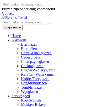
Prijzen zijn onder enig voorbehoud
Contact
toggle menu
Home
Glaswerk
Bierglazen
Bierpullen
Borrel-Likeurglazen
Cadeau-Sets
Champagneglazen
Cocktailglazen
Cognac-Whiskyglazen
Karaffen-Waterkannen
Koffie-Theeglazen
Longdrinkglazen
Tumblerglazen
Wijnglazen
Serviesgoed
Kop-Schotels
Mokken-Bekers